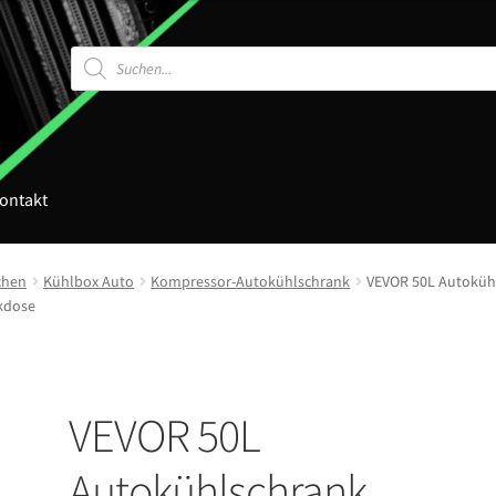
Products
search
ontakt
chen
Kühlbox Auto
Kompressor-Autokühlschrank
VEVOR 50L Autoküh
ckdose
VEVOR 50L
Autokühlschrank