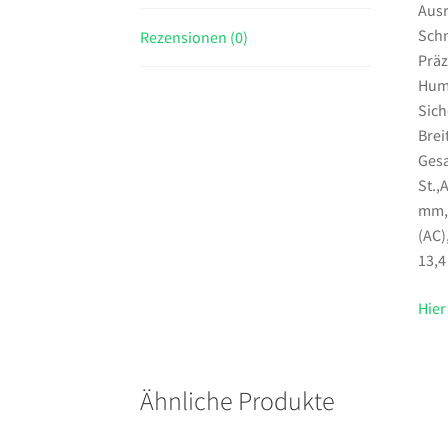
Ausr
Schn
Rezensionen (0)
Präz
Huma
Sich
Bre
Gesa
St.,
mm,F
(AC)
13,4
Hier
Ähnliche Produkte