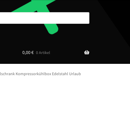
0,00
€
0 Artikel
lschrank Kompressorkühlbox Edelstahl Urlaub