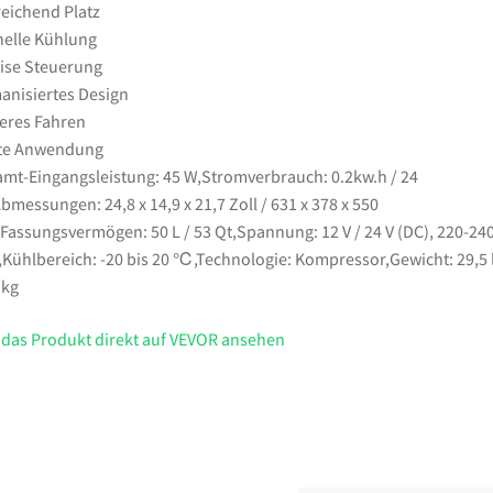
eichend Platz
elle Kühlung
ise Steuerung
nisiertes Design
eres Fahren
ite Anwendung
mt-Eingangsleistung: 45 W,Stromverbrauch: 0.2kw.h / 24
Abmessungen: 24,8 x 14,9 x 21,7 Zoll / 631 x 378 x 550
assungsvermögen: 50 L / 53 Qt,Spannung: 12 V / 24 V (DC), 220-240
,Kühlbereich: -20 bis 20 ℃,Technologie: Kompressor,Gewicht: 29,5 l
 kg
 das Produkt direkt auf VEVOR ansehen