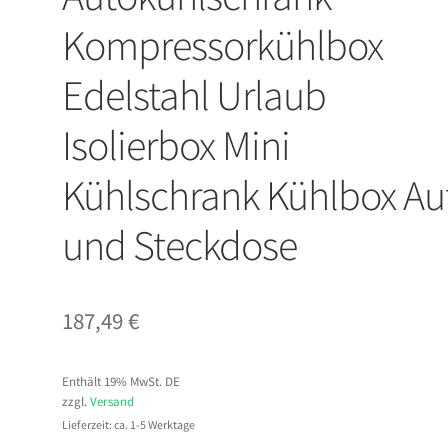
Kompressorkühlbox
Edelstahl Urlaub
Isolierbox Mini
Kühlschrank Kühlbox Au
und Steckdose
187,49
€
Enthält 19% MwSt. DE
zzgl.
Versand
Lieferzeit: ca. 1-5 Werktage