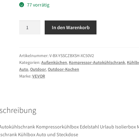
77 vorrätig
VEVOR
In den Warenkorb
50L
Autokühlschrank
Kompressorkühlbox
Edelstahl
Artikelnummer:
V-BX-YSSCZBXSH-XC50V2
Kategorien:
Außenküchen
,
Kompressor-Autokühlschrank
,
Kühlb
Urlaub
Auto
,
Outdoor
,
Outdoor-Kochen
Isolierbox
Marke:
VEVOR
Mini
Kühlschrank
Kühlbox
Auto
schreibung
und
Steckdose
Menge
Autokühlschrank Kompressorkühlbox Edelstahl Urlaub Isolierbox 
schrank Kühlbox Auto und Steckdose