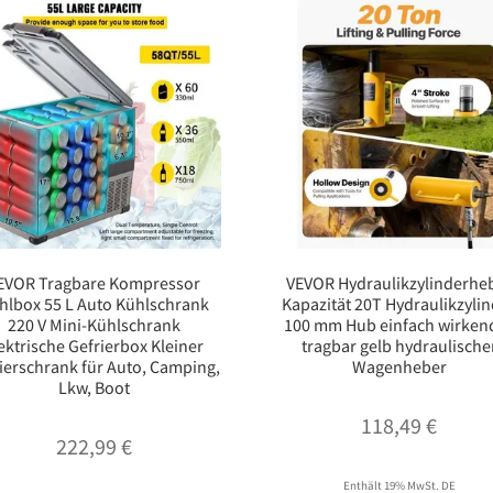
EVOR Tragbare Kompressor
VEVOR Hydraulikzylinderhe
hlbox 55 L Auto Kühlschrank
Kapazität 20T Hydraulikzyli
220 V Mini-Kühlschrank
100 mm Hub einfach wirken
ektrische Gefrierbox Kleiner
tragbar gelb hydraulische
ierschrank für Auto, Camping,
Wagenheber
Lkw, Boot
118,49
€
222,99
€
Enthält 19% MwSt. DE