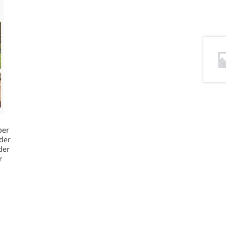
ber
nder
der
r