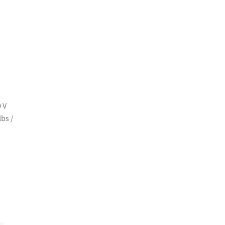
 V
bs /