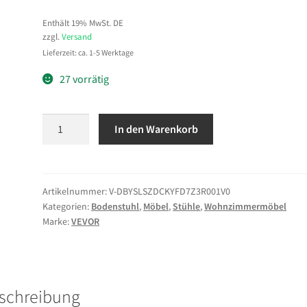
Enthält 19% MwSt. DE
zzgl.
Versand
Lieferzeit: ca. 1-5 Werktage
27 vorrätig
VEVOR
In den Warenkorb
Bodenstuhl,
5-
Positionen
Verstellbarer,
Artikelnummer:
V-DBYSLSZDCKYFD7Z3R001V0
Kategorien:
Bodenstuhl
,
Möbel
,
Stühle
,
Wohnzimmermöbel
Bodensessel
Marke:
VEVOR
mit
Rückenlehne,
Armlehnen
&
schreibung
Kissen,