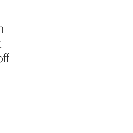
n
t
ff