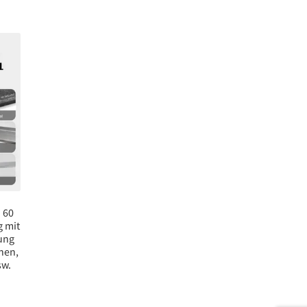
 60
g mit
ung
hen,
sw.