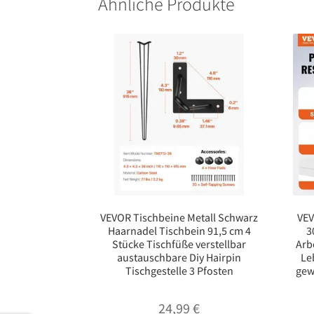
Ähnliche Produkte
VEVOR Tischbeine Metall Schwarz
VEV
Haarnadel Tischbein 91,5 cm 4
3
Stücke Tischfüße verstellbar
Arb
austauschbare Diy Hairpin
Le
Tischgestelle 3 Pfosten
gew
24,99
€