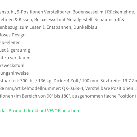
Relaxsessel
mit
nstuhl, 5-Positionen Verstellbarer, Bodensessel mit Rückenlehne,
Metallgestell,
ehnen & Kissen, Relaxsessel mit Metallgestell, Schaumstoff &
Schaumstoff
enbezug, zum Lesen & Entspannen, Dunkelblau
&
loses Design
Leinenbezug,
begleiter
zum
st & geräumig
Lesen
ht zu verstauen
&
rzweckstuhl
Entspannen,
zungshinweise
Dunkelblau
stbarkeit: 300 lbs / 136 kg, Dicke: 4 Zoll / 100 mm, Sitzbreite: 19,7 Zol
Menge
38 mm,Artikelmodellnummer: QX-0339-4, Verstellbare Positionen: 
tionen (im Bereich von 90° bis 180°, ausgenommen flache Position)
 das Produkt direkt auf VEVOR ansehen