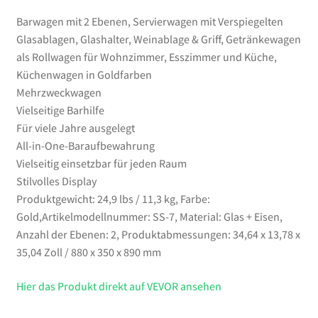
und
Barwagen mit 2 Ebenen, Servierwagen mit Verspiegelten
Küche,
Glasablagen, Glashalter, Weinablage & Griff, Getränkewagen
Küchenwagen
als Rollwagen für Wohnzimmer, Esszimmer und Küche,
in
Küchenwagen in Goldfarben
Goldfarben
Mehrzweckwagen
Menge
Vielseitige Barhilfe
Für viele Jahre ausgelegt
All-in-One-Baraufbewahrung
Vielseitig einsetzbar für jeden Raum
Stilvolles Display
Produktgewicht: 24,9 lbs / 11,3 kg, Farbe:
Gold,Artikelmodellnummer: SS-7, Material: Glas + Eisen,
Anzahl der Ebenen: 2, Produktabmessungen: 34,64 x 13,78 x
35,04 Zoll / 880 x 350 x 890 mm
Hier das Produkt direkt auf VEVOR ansehen