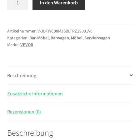
In den Warenkorb
Barwagen
mit
2
Ebenen,
Artikelnummer:
V-JBFWC08MJSBLTRZ29001V0
Kategorien:
Bar-Möbel
,
Barwagen
,
Möbel
,
Servierwagen
Servierwagen
Marke:
VEVOR
mit
Verspiegelten
Glasablagen,
Glashalter,
Beschreibung
Weinablage
&
Griff,
Zusätzliche Informationen
Getränkewagen
als
Rezensionen (0)
Rollwagen
für
Beschreibung
Wohnzimmer,
Esszimmer