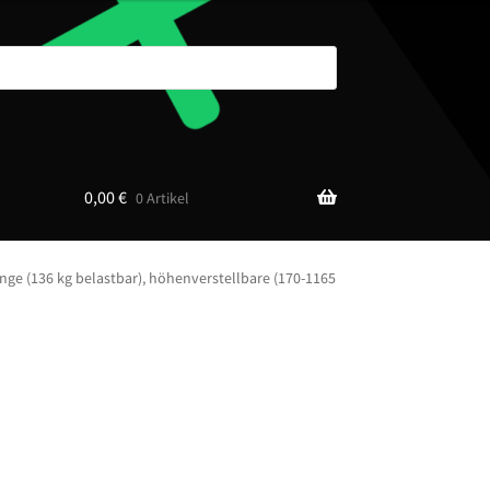
0,00
€
0 Artikel
ge (136 kg belastbar), höhenverstellbare (170-1165