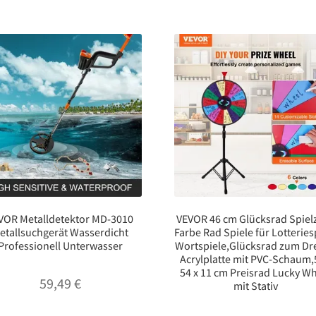
VOR Metalldetektor MD-3010
VEVOR 46 cm Glücksrad Spiel
etallsuchgerät Wasserdicht
Farbe Rad Spiele für Lotteries
Professionell Unterwasser
Wortspiele,Glücksrad zum D
Acrylplatte mit PVC-Schaum,
54 x 11 cm Preisrad Lucky W
59,49
€
mit Stativ