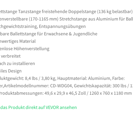
mm)
Stretchstange
ettstange Tanzstange freistehende Doppelstange (136 kg belastbar)
aus
nverstellbare (170-1165 mm) Stretchstange aus Aluminium für Ball
Aluminium
chgewichtstraining, Entspannungsübungen
für
bare Ballettstange für Erwachsene & Jugendliche
Ballett,
wertiges Material
Gleichgewichtstraining,
enlose Höhenverstellung
Entspannungsübungen
 verbreitet
Menge
ach zu installieren
iles Design
uktgewicht: 8,4 lbs / 3,80 kg, Hauptmaterial: Aluminium, Farbe:
er,Artikelmodellnummer: CD-WDG04, Gewichtskapazität: 300 lbs / 1
Produktabmessungen: 49,6 x 29,9 x 46,5 Zoll / 1260 x 760 x 1180 mm
 das Produkt direkt auf VEVOR ansehen