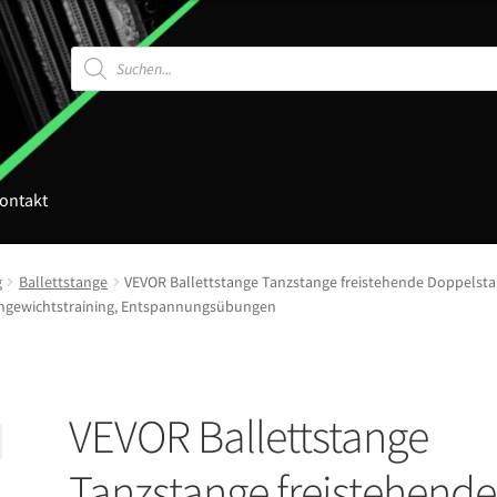
Products
search
ontakt
g
Ballettstange
VEVOR Ballettstange Tanzstange freistehende Doppelstan
ichgewichtstraining, Entspannungsübungen
VEVOR Ballettstange
Tanzstange freistehende