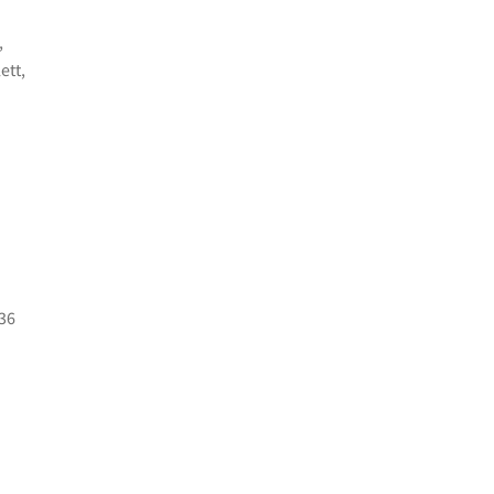
,
ett,
36