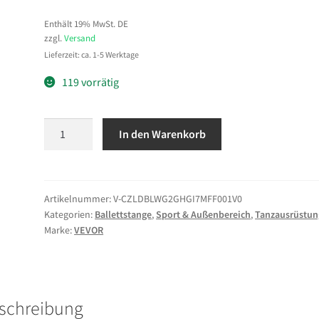
Enthält 19% MwSt. DE
zzgl.
Versand
Lieferzeit: ca. 1-5 Werktage
119 vorrätig
VEVOR
In den Warenkorb
Ballettstange
Tanzstange
freistehende
Doppelstange
Artikelnummer:
V-CZLDBLWG2GHGI7MFF001V0
Kategorien:
Ballettstange
,
Sport & Außenbereich
,
Tanzausrüstun
(136
Marke:
VEVOR
kg
belastbar),
höhenverstellbare
(170-
schreibung
1165