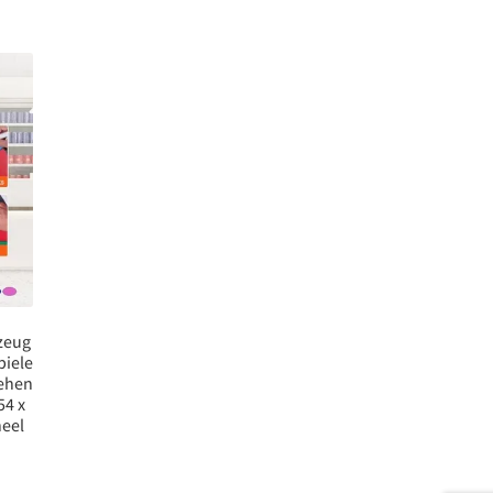
zeug
piele
rehen
54 x
heel