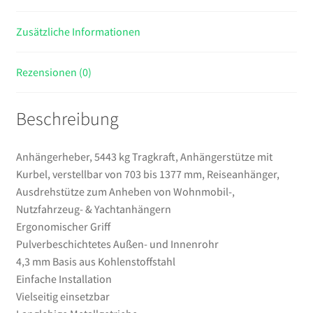
1377
Zusätzliche Informationen
mm,
Reiseanhänger,
Ausdrehstütze
Rezensionen (0)
zum
Anheben
Beschreibung
von
Wohnmobil-,
Nutzfahrzeug-
Anhängerheber, 5443 kg Tragkraft, Anhängerstütze mit
&
Kurbel, verstellbar von 703 bis 1377 mm, Reiseanhänger,
Yachtanhängern
Ausdrehstütze zum Anheben von Wohnmobil-,
Menge
Nutzfahrzeug- & Yachtanhängern
Ergonomischer Griff
Pulverbeschichtetes Außen- und Innenrohr
4,3 mm Basis aus Kohlenstoffstahl
Einfache Installation
Vielseitig einsetzbar