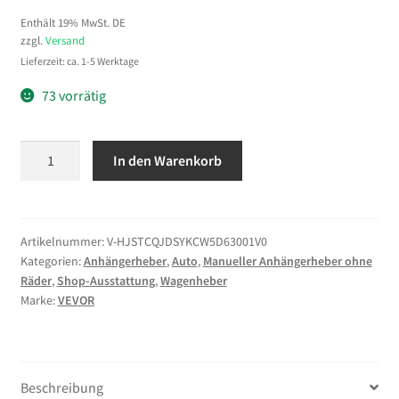
Enthält 19% MwSt. DE
zzgl.
Versand
Lieferzeit: ca. 1-5 Werktage
73 vorrätig
VEVOR
In den Warenkorb
Anhängerheber,
5443
kg
Tragkraft,
Artikelnummer:
V-HJSTCQJDSYKCW5D63001V0
Kategorien:
Anhängerheber
,
Auto
,
Manueller Anhängerheber ohne
Anhängerstütze
Räder
,
Shop-Ausstattung
,
Wagenheber
mit
Marke:
VEVOR
Kurbel,
verstellbar
von
703
Beschreibung
bis