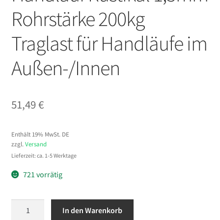
Rohrstärke 200kg
Traglast ​für Handläufe im
Außen-/Innen
51,49
€
Enthält 19% MwSt. DE
zzgl.
Versand
Lieferzeit: ca. 1-5 Werktage
721 vorrätig
VEVOR
In den Warenkorb
4x