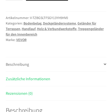
Retro
Wasserrohr
Handlauf
Artikelnummer:
V-TZBGSLTFSGY13YH9HV0
Kategorien:
Bodenbelag
,
Deckgeländersysteme
,
Geländer für
396cm
Terrassen
,
Handlauf
,
Holz & Verbundwerkstoffe
,
Treppengeländer
Industrieller
für den Innenbereich
Geländer
Marke:
VEVOR
Schutzbügel
Kohlenstoffstahl
Matt
Beschreibung
5x
Wandhalterungen
Zusätzliche Informationen
Handlauf
Rustikal
1,5mm
Rezensionen (0)
Rohrstärke
200kg
Beschreibung
Traglast