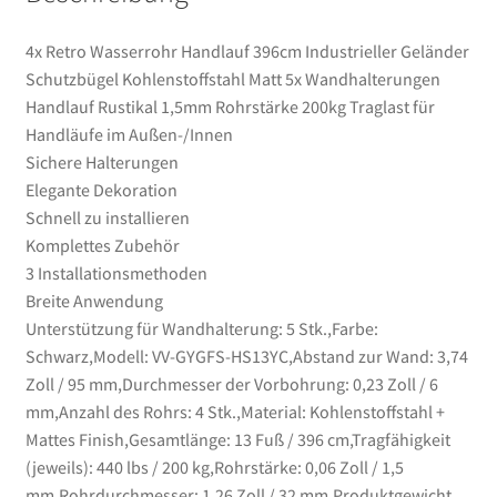
für
4x Retro Wasserrohr Handlauf 396cm Industrieller Geländer
Handläufe
Schutzbügel ​Kohlenstoffstahl Matt 5x Wandhalterungen
im
Handlauf Rustikal 1,5mm Rohrstärke 200kg Traglast ​für
Außen-/Innen
Handläufe im Außen-/Innen
Menge
Sichere Halterungen
Elegante Dekoration
Schnell zu installieren
Komplettes Zubehör
3 Installationsmethoden
Breite Anwendung
Unterstützung für Wandhalterung: 5 Stk.,Farbe:
Schwarz,Modell: VV-GYGFS-HS13YC,Abstand zur Wand: 3,74
Zoll / 95 mm,Durchmesser der Vorbohrung: 0,23 Zoll / 6
mm,Anzahl des Rohrs: 4 Stk.,Material: Kohlenstoffstahl +
Mattes Finish,Gesamtlänge: 13 Fuß / 396 cm,Tragfähigkeit
(jeweils): 440 lbs / 200 kg,Rohrstärke: 0,06 Zoll / 1,5
mm,Rohrdurchmesser: 1,26 Zoll / 32 mm,Produktgewicht