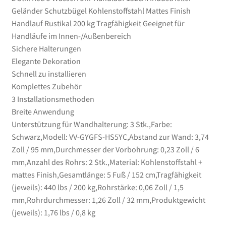
Innen-/Außenbereich
Geländer Schutzbügel Kohlenstoffstahl Mattes Finish
Menge
Handlauf Rustikal 200 kg Tragfähigkeit Geeignet für
Handläufe im Innen-/Außenbereich
Sichere Halterungen
Elegante Dekoration
Schnell zu installieren
Komplettes Zubehör
3 Installationsmethoden
Breite Anwendung
Unterstützung für Wandhalterung: 3 Stk.,Farbe:
Schwarz,Modell: VV-GYGFS-HS5YC,Abstand zur Wand: 3,74
Zoll / 95 mm,Durchmesser der Vorbohrung: 0,23 Zoll / 6
mm,Anzahl des Rohrs: 2 Stk.,Material: Kohlenstoffstahl +
mattes Finish,Gesamtlänge: 5 Fuß / 152 cm,Tragfähigkeit
(jeweils): 440 lbs / 200 kg,Rohrstärke: 0,06 Zoll / 1,5
mm,Rohrdurchmesser: 1,26 Zoll / 32 mm,Produktgewicht
(jeweils): 1,76 lbs / 0,8 kg