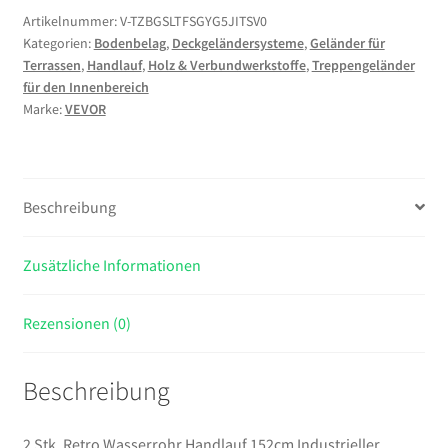
Wasserrohr
Artikelnummer:
V-TZBGSLTFSGYG5JITSV0
Kategorien:
Bodenbelag
,
Deckgeländersysteme
,
Geländer für
Handlauf
Terrassen
,
Handlauf
,
Holz & Verbundwerkstoffe
,
Treppengeländer
152cm
für den Innenbereich
Industrieller
Marke:
VEVOR
Geländer
Schutzbügel
Kohlenstoffstahl
Mattes
Beschreibung
Finish
Handlauf
Zusätzliche Informationen
Rustikal
200
kg
Rezensionen (0)
Tragfähigkeit
Geeignet
Beschreibung
für
Handläufe
im
2 Stk. Retro Wasserrohr Handlauf 152cm Industrieller