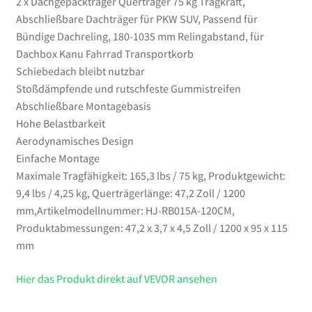
2 x Dachgepäckträger Querträger 75 kg Tragkraft,
für
Abschließbare Dachträger für PKW SUV, Passend für
Dachbox
Bündige Dachreling, 180-1035 mm Relingabstand, für
Kanu
Dachbox Kanu Fahrrad Transportkorb
Fahrrad
Schiebedach bleibt nutzbar
Transportkorb
Stoßdämpfende und rutschfeste Gummistreifen
Menge
Abschließbare Montagebasis
Hohe Belastbarkeit
Aerodynamisches Design
Einfache Montage
Maximale Tragfähigkeit: 165,3 lbs / 75 kg, Produktgewicht:
9,4 lbs / 4,25 kg, Querträgerlänge: 47,2 Zoll / 1200
mm,Artikelmodellnummer: HJ-RB015A-120CM,
Produktabmessungen: 47,2 x 3,7 x 4,5 Zoll / 1200 x 95 x 115
mm
Hier das Produkt direkt auf VEVOR ansehen