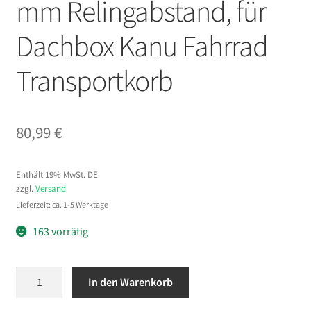
mm Relingabstand, für
Dachbox Kanu Fahrrad
Transportkorb
80,99
€
Enthält 19% MwSt. DE
zzgl.
Versand
Lieferzeit: ca. 1-5 Werktage
163 vorrätig
VEVOR
In den Warenkorb
2
x