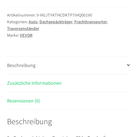
Dachgepäckträger
Querträger
Artikelnummer:
V-HGJTYKTHCDKTP7IHQ001V0
Kategorien:
Auto
,
Dachgepäckträger
,
Frachttransporter
,
75
Traversenständer
kg
Marke:
VEVOR
Tragkraft,
Abschließbare
Dachträger
für
Beschreibung
PKW
SUV,
Zusätzliche Informationen
Passend
für
Bündige
Rezensionen (0)
Dachreling,
180-
Beschreibung
1035
mm
Relingabstand,