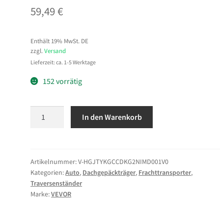
59,49
€
Enthält 19% MwSt. DE
zzgl.
Versand
Lieferzeit: ca. 1-5 Werktage
152 vorrätig
VEVOR
In den Warenkorb
2
x
Dachgepäckträger
Dachquerträger
Artikelnummer:
V-HGJTYKGCCDKG2NIMD001V0
Kategorien:
Auto
,
Dachgepäckträger
,
Frachttransporter
,
mit
Traversenständer
75
Marke:
VEVOR
kg
Tragkraft,