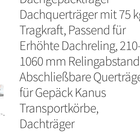
Dachquerträger mit 75 k
Tragkraft, Passend für
Erhöhte Dachreling, 210
1060 mm Relingabstand
Abschließbare Querträg
für Gepäck Kanus
Transportkörbe,
Dachträger