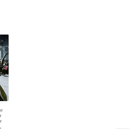
er
r
r
,