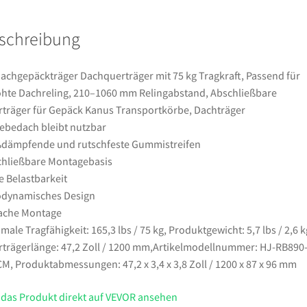
Passend
für
schreibung
Erhöhte
Dachreling,
210–
Dachgepäckträger Dachquerträger mit 75 kg Tragkraft, Passend für
1060
hte Dachreling, 210–1060 mm Relingabstand, Abschließbare
mm
träger für Gepäck Kanus Transportkörbe, Dachträger
Relingabstand,
ebedach bleibt nutzbar
Abschließbare
dämpfende und rutschfeste Gummistreifen
Querträger
hließbare Montagebasis
für
 Belastbarkeit
Gepäck
odynamisches Design
Kanus
ache Montage
Transportkörbe,
male Tragfähigkeit: 165,3 lbs / 75 kg, Produktgewicht: 5,7 lbs / 2,6 k
Dachträger
trägerlänge: 47,2 Zoll / 1200 mm,Artikelmodellnummer: HJ-RB890
Menge
M, Produktabmessungen: 47,2 x 3,4 x 3,8 Zoll / 1200 x 87 x 96 mm
 das Produkt direkt auf VEVOR ansehen