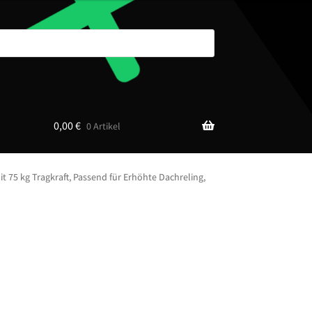
0,00
€
0 Artikel
 75 kg Tragkraft, Passend für Erhöhte Dachreling,