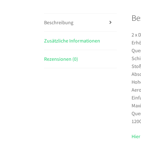
Be
Beschreibung
2 x 
Zusätzliche Informationen
Erhö
Quer
Schi
Rezensionen (0)
Stoß
Absc
Hohe
Aer
Einf
Maxi
Quer
120C
Hier