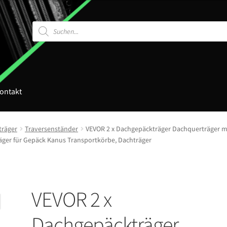
Products
search
ontakt
träger
Traversenständer
VEVOR 2 x Dachgepäckträger Dachquerträger mit
ger für Gepäck Kanus Transportkörbe, Dachträger
VEVOR 2 x
Dachgepäckträger