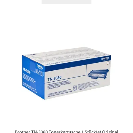
Brother TN-3380 Tonerkartusche 1 Stück(e) Original