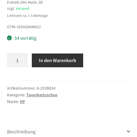
Enthält 19% MwSt. DE
zzgl.
Versand
Lieferzeit: ca. 1-5 Werktage
GTIN: 0191628446612
54 vorrätig
Samsung
In den Warenkorb
CLT-
M404S
Magenta
Original
Artikelnummer:
A-2938834
Kategorie:
Tonerkartuschen
Tonerkartusche
Marke:
HP
Menge
Beschreibung