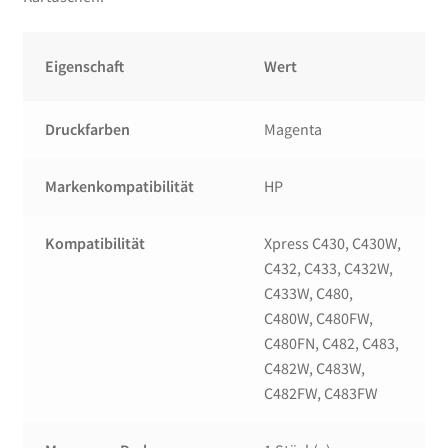
Eigenschaft
Wert
Druckfarben
Magenta
Markenkompatibilität
HP
Kompatibilität
Xpress C430, C430W,
C432, C433, C432W,
C433W, C480,
C480W, C480FW,
C480FN, C482, C483,
C482W, C483W,
C482FW, C483FW