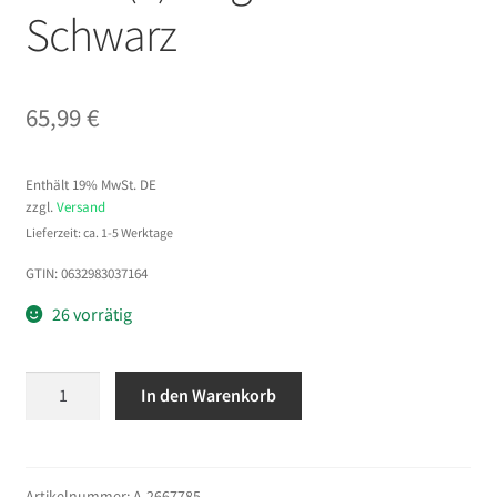
Schwarz
65,99
€
Enthält 19% MwSt. DE
zzgl.
Versand
Lieferzeit: ca. 1-5 Werktage
GTIN: 0632983037164
26 vorrätig
KYOCERA
In den Warenkorb
TK-
5220K
Tonerkartusche
1
Artikelnummer:
A-2667785