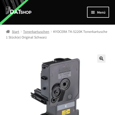
Zur
Zum
Menü
Navigation
Inhalt
springen
springen
Home
Start
Tonerkartuschen
KYOCERA TK-5220K Tonerkartusche
Unterm
1 Stück(e) Original Schwarz
Shop
öffnen
Mein Account
Kontakt