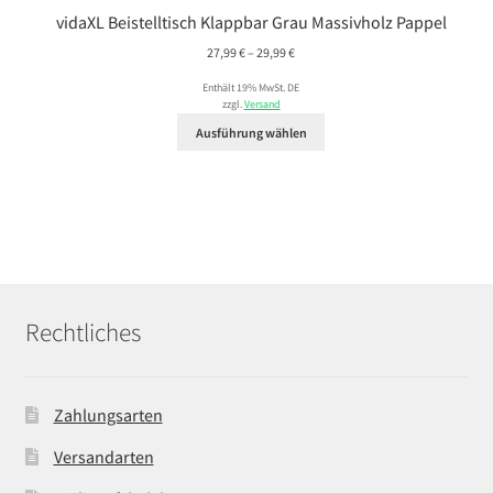
vidaXL Beistelltisch Klappbar Grau Massivholz Pappel
Preisspanne:
27,99
€
–
29,99
€
27,99 €
Enthält 19% MwSt. DE
bis
zzgl.
Versand
29,99 €
Ausführung wählen
Rechtliches
Zahlungsarten
Versandarten