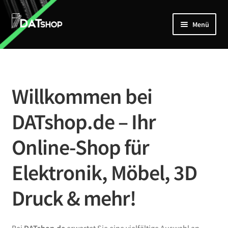
Zur
Zum
Menü
Navigation
Inhalt
springen
springen
Home
Unterm
Shop
öffnen
Willkommen bei
Mein Account
DATshop.de – Ihr
Kontakt
Online-Shop für
Elektronik, Möbel, 3D
Druck & mehr!