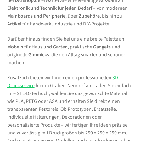
Bei
DATshop.de
erwartet Sie eine vielfältige Auswahl an
Elektronik und Technik für jeden Bedarf
– von modernen
Mainboards und Peripherie
, über
Zubehöre
, bis hin zu
Artikel
für Handwerk, Industrie und DIY-Projekte.
Darüber hinaus finden Sie bei uns eine breite Palette an
Möbeln für Haus und Garten
, praktische
Gadgets
und
originelle
Gimmicks
, die den Alltag smarter und schöner
machen.
Zusätzlich bieten wir Ihnen einen professionellen
3D-
Druckservice
hier in Graben-Neudorf an. Laden Sie einfach
Ihre STL-Datei hoch, wählen Sie das gewünschte Material
wie PLA, PETG oder ASA und erhalten Sie direkt einen
transparenten Festpreis. Ob Prototypen, Ersatzteile,
individuelle Halterungen, Dekorationen oder
personalisierte Produkte – wir fertigen Ihre Ideen präzise
und zuverlässig mit Druckgrößen bis 250 × 250 × 250 mm.
Auch das Scannen von Modellen und nachdrucken ist über