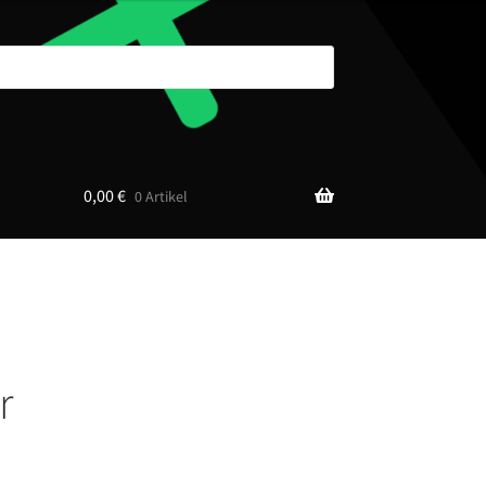
0,00
€
0 Artikel
r