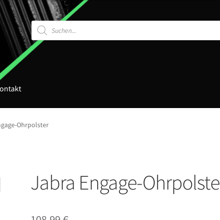
Products
search
ontakt
ngage-Ohrpolster
Jabra Engage-Ohrpolste
108,99
€