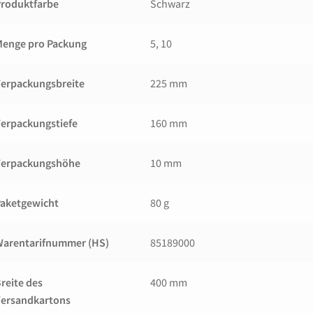
roduktfarbe
Schwarz
enge pro Packung
5, 10
erpackungsbreite
225 mm
erpackungstiefe
160 mm
Verpackungshöhe
10 mm
aketgewicht
80 g
Warentarifnummer (HS)
85189000
reite des
400 mm
Versandkartons