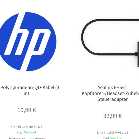
 Poly 2,5-mm-an-QD-Kabel (3
Yealink EHS61
m)
Kopfhörer-/Headset-Zubeh
Steueradapter
19,99
€
32,99
€
Enthält 19% MwSt. DE
zzgl.
Versand
Enthält 19% MwSt. DE
zzgl.
Versand
Lieferzeit: ca. 1-5 Werktage