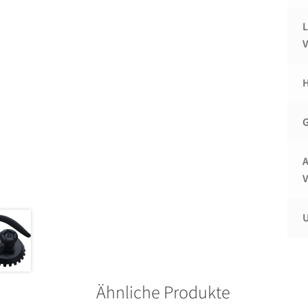
L
H
G
A
U
Ähnliche Produkte