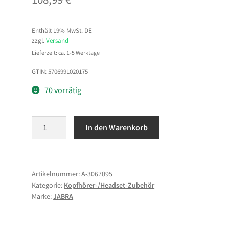
Enthält 19% MwSt. DE
zzgl.
Versand
Lieferzeit: ca. 1-5 Werktage
GTIN: 5706991020175
70 vorrätig
Jabra
In den Warenkorb
Engage-
Ohrpolster
Menge
Artikelnummer:
A-3067095
Kategorie:
Kopfhörer-/Headset-Zubehör
Marke:
JABRA