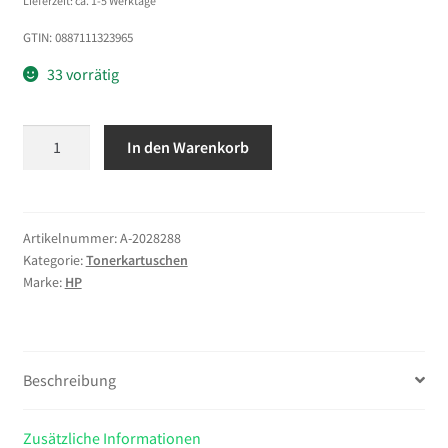
Lieferzeit: ca. 1-5 Werktage
GTIN: 0887111323965
33 vorrätig
HP
In den Warenkorb
828A
Cyan
LaserJet
Belichtungstrommel
Artikelnummer:
A-2028288
Kategorie:
Tonerkartuschen
Menge
Marke:
HP
Beschreibung
Zusätzliche Informationen