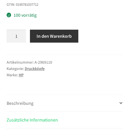
GTIN: 0190781037712
100 vorrätig
HP
In den Warenkorb
731
DesignJet
Druckkopf
Menge
Artikelnummer:
A-2969110
Kategorie:
Druckköpfe
Marke:
HP
Beschreibung
Zusätzliche Informationen