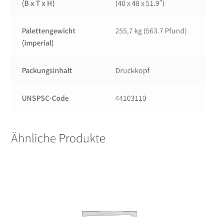
(B x T x H)
(40 x 48 x 51.9″)
Palettengewicht
255,7 kg (563.7 Pfund)
(imperial)
Packungsinhalt
Druckkopf
UNSPSC-Code
44103110
Ähnliche Produkte