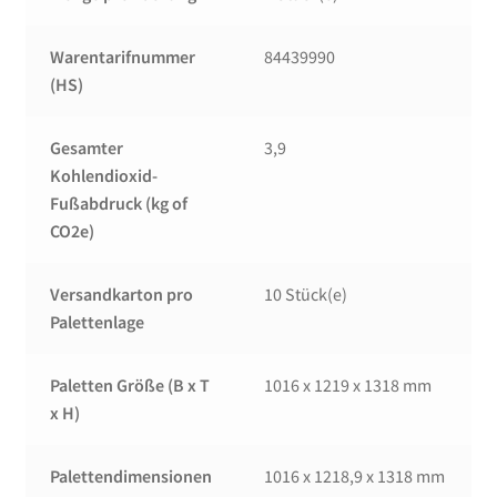
Warentarifnummer
84439990
(HS)
Gesamter
3,9
Kohlendioxid-
Fußabdruck (kg of
CO2e)
Versandkarton pro
10 Stück(e)
Palettenlage
Paletten Größe (B x T
1016 x 1219 x 1318 mm
x H)
Palettendimensionen
1016 x 1218,9 x 1318 mm