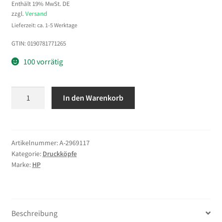
Enthält 19% MwSt. DE
zzgl.
Versand
Lieferzeit: ca. 1-5 Werktage
GTIN: 0190781771265
100 vorrätig
HP
In den Warenkorb
730
DesignJet
Druckerpatrone
Cyan
Artikelnummer:
A-2969117
Kategorie:
Druckköpfe
300
Marke:
HP
ml
Menge
Beschreibung