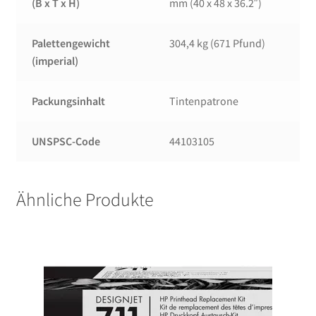
(B x T x H)
mm (40 x 48 x 36.2″)
Palettengewicht
304,4 kg (671 Pfund)
(imperial)
Packungsinhalt
Tintenpatrone
UNSPSC-Code
44103105
Ähnliche Produkte