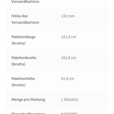
Versandkartons
Höhe des
132 mm
Versandkartons
Palettenlänge
121,9 cm
(brutto)
Palettenbreite
101,6 cm
(brutto)
Palettenhöhe
91,9 cm
(brutto)
Menge pro Packung
1 Stück(e)
Warentarifnummer
84439990