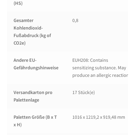
(HS)
Gesamter
0,8
Kohlendioxid-
Fußabdruck (kg of
CO2e)
Andere EU-
EUH208: Contains
Gefährdungshinweise
sensitizing substance. May
produce an allergic reaction
Versandkarton pro
17 Stück(e)
Palettenlage
Paletten Größe (B x T
1016 x 1219,2 x 919,48 mm
x H)