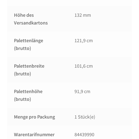
Höhe des
132 mm
Versandkartons
Palettenlänge
121,9 cm
(brutto)
Palettenbreite
101,6 cm
(brutto)
Palettenhöhe
91,9 cm
(brutto)
Menge pro Packung
1 Stück(e)
Warentarifnummer
84439990