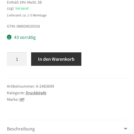
Enthält 19% MwSt. DE
zzgl.
Versand
Lieferzeit: ca. 1-5 Werktage
GTIN: 0889296103318
43 vorrätig
HP
In den Warenkorb
727
Magenta
DesignJet
Tintenpatrone,
Artikelnummer:
A-2483699
Kategorie:
Druckköpfe
300
Marke:
HP
ml
Menge
Beschreibung