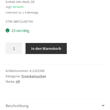
Enthält 19% MwSt. DE
zzgl.
Versand
Lieferzeit: ca. 1-5 Werktage
GTIN: 0887111367754
23 vorrätig
HP
In den Warenkorb
312X
Schwarz
LaserJet
Tonerkartusche
Artikelnummer:
A-2101548
Kategorie:
Tonerkartuschen
mit
Marke:
HP
hoher
Reichweite
Menge
Beschreibung