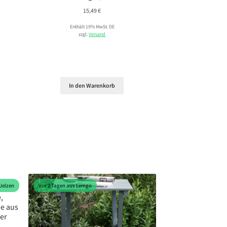
15,49
€
Enthält 19% MwSt. DE
zzgl.
Versand
In den Warenkorb
Uelzen
Vor 2 Tagen aus Lemgo
,
e aus
ner