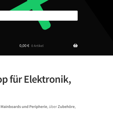
0,00
€
0 Artikel
p für Elektronik,
n
Mainboards und Peripherie
, über
Zubehöre
,