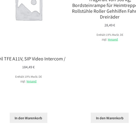
Bordsteinrampe für Heimtrepp
Rollstühle Roller Gehhilfen Fah
Dreiräder
28,49
€
Enthält 19% MwSt. DE
zzgl.
Versand
il TFE A11V, SIP Video Intercom /
184,49
€
Enthält 19% MwSt. DE
zzgl.
Versand
In den Warenkorb
In den Warenkorb