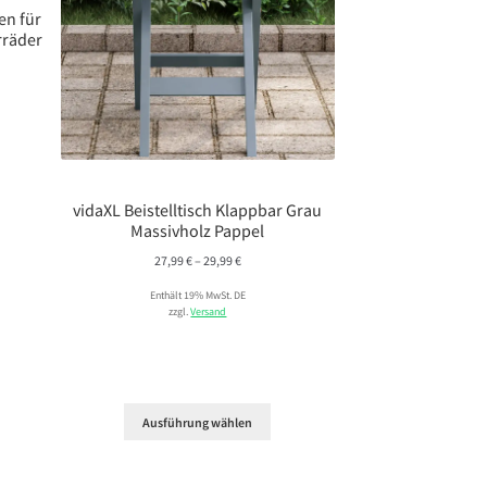
en für
rräder
vidaXL Beistelltisch Klappbar Grau
Massivholz Pappel
Preisspanne:
27,99
€
–
29,99
€
27,99 €
Enthält 19% MwSt. DE
bis
zzgl.
Versand
29,99 €
Ausführung wählen