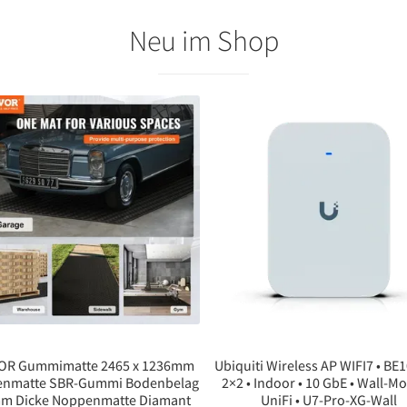
Neu im Shop
OR Gummimatte 2465 x 1236mm
Ubiquiti Wireless AP WIFI7 • BE1
enmatte SBR-Gummi Bodenbelag
2×2 • Indoor • 10 GbE • Wall-Mo
mm Dicke Noppenmatte Diamant
UniFi • U7-Pro-XG-Wall