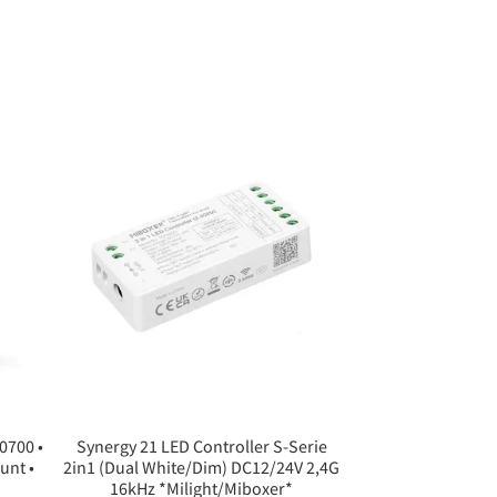
0700 •
Synergy 21 LED Controller S-Serie
unt •
2in1 (Dual White/Dim) DC12/24V 2,4G
16kHz *Milight/Miboxer*