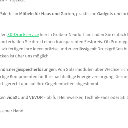
 Palette an
Möbeln für Haus und Garten
, praktische
Gadgets
und ori
llen
3D-Druckservice
hier in Graben-Neudorf an. Laden Sie einfach 
d erhalten Sie direkt einen transparenten Festpreis. Ob Prototypen
wir fertigen Ihre Ideen präzise und zuverlässig mit Druckgrößen bi
ken ist über uns möglich.
und Energiespeicherlösungen
. Von Solarmodulen über Wechselrich
tige Komponenten für Ihre nachhaltige Energieversorgung. Gern
arfsgerecht und auf Ihre Gegebenheiten abgestimmt.
rken
vidaXL
und
VEVOR
– ob für Heimwerker, Technik-Fans oder Sti
s einer Hand!