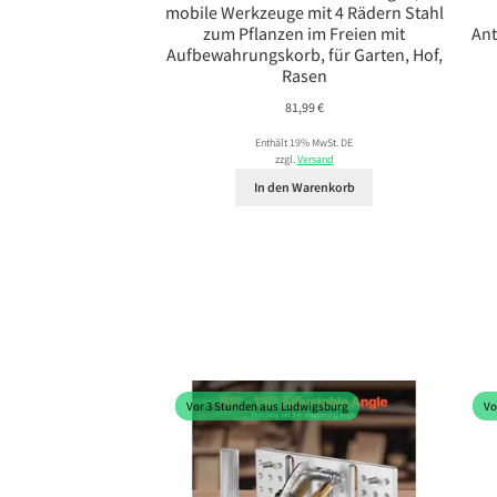
mobile Werkzeuge mit 4 Rädern Stahl
zum Pflanzen im Freien mit
Ant
Aufbewahrungskorb, für Garten, Hof,
Rasen
81,99
€
Enthält 19% MwSt. DE
zzgl.
Versand
In den Warenkorb
Vor 3 Stunden aus Ludwigsburg
Vo