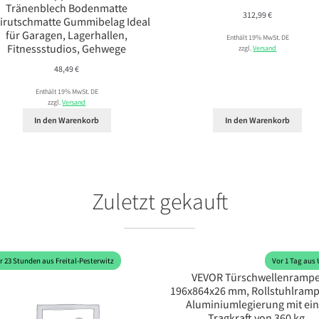
Tränenblech Bodenmatte
312,99
€
irutschmatte Gummibelag Ideal
für Garagen, Lagerhallen,
Enthält 19% MwSt. DE
Fitnessstudios, Gehwege
zzgl.
Versand
48,49
€
Enthält 19% MwSt. DE
zzgl.
Versand
In den Warenkorb
In den Warenkorb
Zuletzt gekauft
r 23 Stunden aus Freital-Pesterwitz
Vor 1 Tag aus 
VEVOR Türschwellenrampe
196x864x26 mm, Rollstuhlramp
Aluminiumlegierung mit ei
Tragkraft von 360 kg,