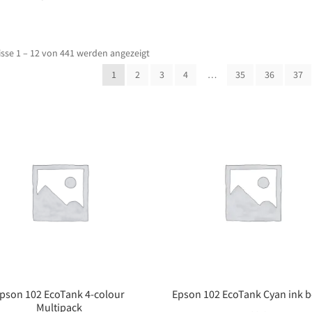
sse 1 – 12 von 441 werden angezeigt
1
2
3
4
…
35
36
37
pson 102 EcoTank 4-colour
Epson 102 EcoTank Cyan ink b
Multipack