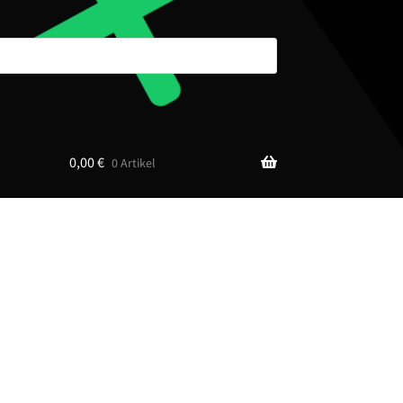
0,00
€
0 Artikel