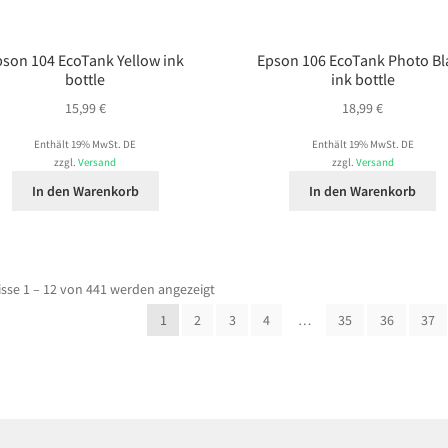
pson 104 EcoTank Yellow ink
Epson 106 EcoTank Photo Bl
bottle
ink bottle
15,99
€
18,99
€
Enthält 19% MwSt. DE
Enthält 19% MwSt. DE
zzgl.
Versand
zzgl.
Versand
In den Warenkorb
In den Warenkorb
sse 1 – 12 von 441 werden angezeigt
1
2
3
4
…
35
36
37