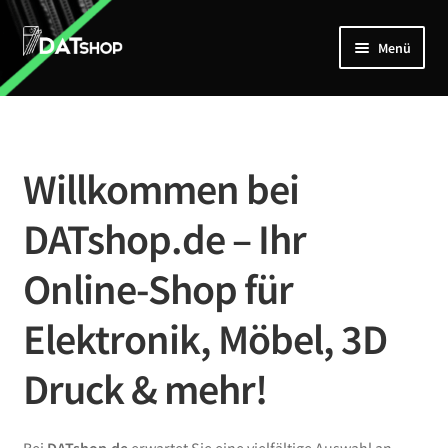
Zur
Zum
Menü
Navigation
Inhalt
springen
springen
Home
Unterm
Shop
öffnen
Willkommen bei
Mein Account
DATshop.de – Ihr
Kontakt
Online-Shop für
Elektronik, Möbel, 3D
Druck & mehr!