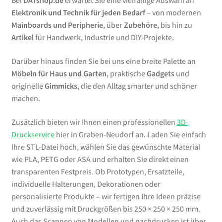
Bei
DATshop.de
erwartet Sie eine vielfältige Auswahl an
Elektronik und Technik für jeden Bedarf
– von modernen
Mainboards und Peripherie
, über
Zubehöre
, bis hin zu
Artikel
für Handwerk, Industrie und DIY-Projekte.
Darüber hinaus finden Sie bei uns eine breite Palette an
Möbeln für Haus und Garten
, praktische
Gadgets
und
originelle
Gimmicks
, die den Alltag smarter und schöner
machen.
Zusätzlich bieten wir Ihnen einen professionellen
3D-
Druckservice
hier in Graben-Neudorf an. Laden Sie einfach
Ihre STL-Datei hoch, wählen Sie das gewünschte Material
wie PLA, PETG oder ASA und erhalten Sie direkt einen
transparenten Festpreis. Ob Prototypen, Ersatzteile,
individuelle Halterungen, Dekorationen oder
personalisierte Produkte – wir fertigen Ihre Ideen präzise
und zuverlässig mit Druckgrößen bis 250 × 250 × 250 mm.
Auch das Scannen von Modellen und nachdrucken ist über