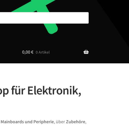
0,00
€
0 Artikel
p für Elektronik,
n
Mainboards und Peripherie
, über
Zubehöre
,