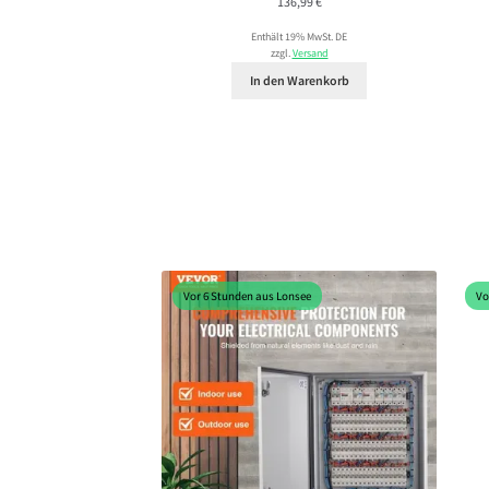
136,99
€
Enthält 19% MwSt. DE
zzgl.
Versand
In den Warenkorb
Vor 6 Stunden aus Lonsee
Vo