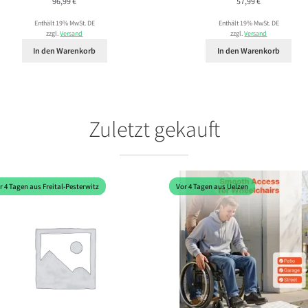
96,99
€
57,99
€
Enthält 19% MwSt. DE
Enthält 19% MwSt. DE
zzgl.
Versand
zzgl.
Versand
In den Warenkorb
In den Warenkorb
Zuletzt gekauft
r 4 Tagen aus Freital-Pesterwitz
Vor 4 Tagen aus Uelzen