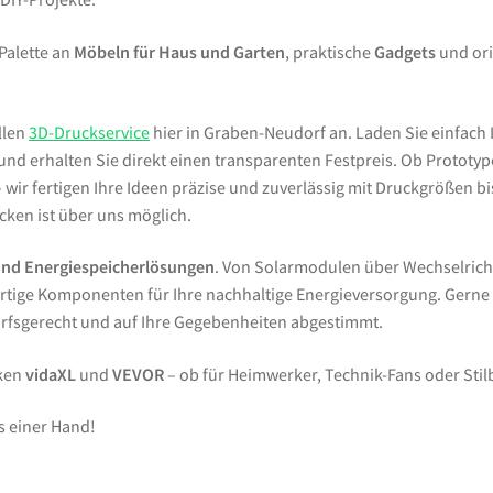
 Palette an
Möbeln für Haus und Garten
, praktische
Gadgets
und ori
llen
3D-Druckservice
hier in Graben-Neudorf an. Laden Sie einfach 
d erhalten Sie direkt einen transparenten Festpreis. Ob Prototypen
wir fertigen Ihre Ideen präzise und zuverlässig mit Druckgrößen bi
ken ist über uns möglich.
und Energiespeicherlösungen
. Von Solarmodulen über Wechselrich
tige Komponenten für Ihre nachhaltige Energieversorgung. Gern
arfsgerecht und auf Ihre Gegebenheiten abgestimmt.
rken
vidaXL
und
VEVOR
– ob für Heimwerker, Technik-Fans oder Sti
s einer Hand!