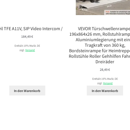
il TFE A11V, SIP Video Intercom /
VEVOR Türschwellenrampe
196x864x26 mm, Rollstuhlramp
184,49
€
Aluminiumlegierung mit ei
Tragkraft von 360 kg,
Enthält 19% MwSt. DE
Bordsteinrampe für Heimtrepp
zzgl.
Versand
Rollstühle Roller Gehhilfen Fah
Dreiräder
28,49
€
Enthält 19% MwSt. DE
zzgl.
Versand
In den Warenkorb
In den Warenkorb