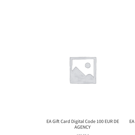
EA Gift Card Digital Code 100 EUR DE
EA
AGENCY