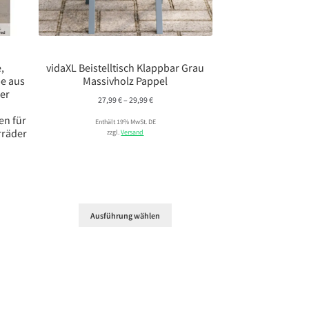
,
vidaXL Beistelltisch Klappbar Grau
e aus
Massivholz Pappel
ner
Preisspanne:
27,99
€
–
29,99
€
27,99 €
en für
Enthält 19% MwSt. DE
bis
rräder
zzgl.
Versand
29,99 €
Ausführung wählen