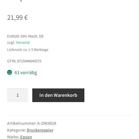
21,99
€
Enthält 19% MwSt. DE
zzgl.
Versand
Lieferzeit: ca. 1-5 Werktage
GTIN: 8715946645575
61 vorrätig
Epson
In den Warenkorb
Double-
Sided
Photo
Quality
Artikelnummer:
A-2969828
Kategorie:
Druckerpapier
Inkjet
Marke:
Epson
Paper