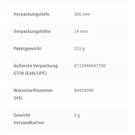
Verpackungstiefe
306 mm
Verpackungshöhe
14 mm
Paketgewicht
552 g
äußerste Verpackung
8715946647708
GTIN (EAN/UPC)
Warentarifnummer
84439990
(HS)
Gewicht
0 g
Versandkarton