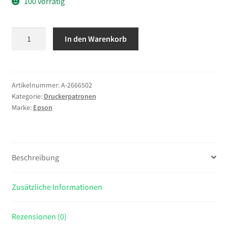
100 vorrätig
Epson
In den Warenkorb
Alarm
clock
Singlepack
Magenta
Artikelnummer:
A-2666502
Kategorie:
Druckerpatronen
27XL
Marke:
Epson
DURABrite
Ultra
Ink
Menge
Beschreibung
Zusätzliche Informationen
Rezensionen (0)