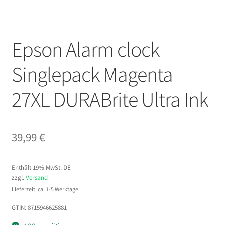
Epson Alarm clock
Singlepack Magenta
27XL DURABrite Ultra Ink
39,99
€
Enthält 19% MwSt. DE
zzgl.
Versand
Lieferzeit: ca. 1-5 Werktage
GTIN: 8715946625881