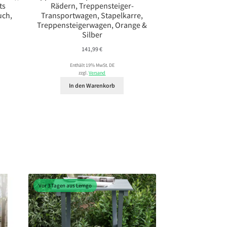
ts
Rädern, Treppensteiger-
uch,
Transportwagen, Stapelkarre,
Treppensteigerwagen, Orange &
Silber
141,99
€
Enthält 19% MwSt. DE
zzgl.
Versand
In den Warenkorb
Vor 3 Tagen aus Lemgo