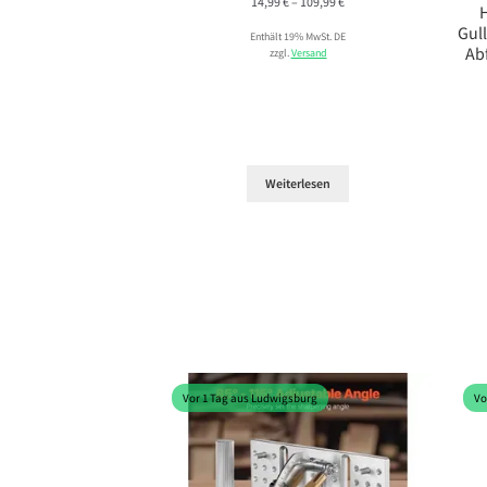
Preisspanne:
14,99
€
–
109,99
€
14,99 €
Gull
Enthält 19% MwSt. DE
bis
Ab
zzgl.
Versand
109,99 €
Weiterlesen
Vor 1 Tag aus Ludwigsburg
Vo