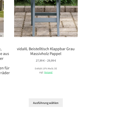
,
vidaXL Beistelltisch Klappbar Grau
e aus
Massivholz Pappel
ner
Preisspanne:
27,99
€
–
29,99
€
27,99 €
en für
Enthält 19% MwSt. DE
bis
rräder
zzgl.
Versand
29,99 €
Ausführung wählen