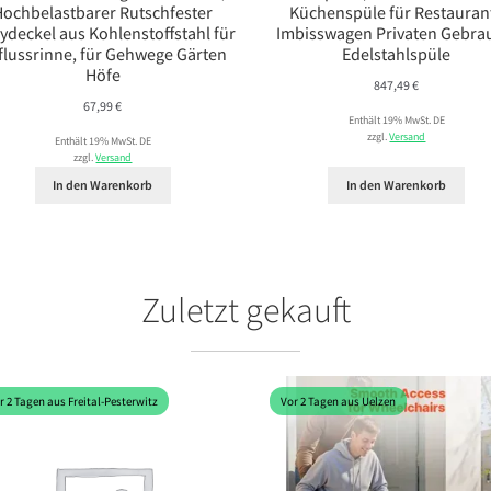
Hochbelastbarer Rutschfester
Küchenspüle für Restauran
ydeckel aus Kohlenstoffstahl für
Imbisswagen Privaten Gebra
flussrinne, für Gehwege Gärten
Edelstahlspüle
Höfe
847,49
€
67,99
€
Enthält 19% MwSt. DE
zzgl.
Versand
Enthält 19% MwSt. DE
zzgl.
Versand
In den Warenkorb
In den Warenkorb
Zuletzt gekauft
r 2 Tagen aus Freital-Pesterwitz
Vor 2 Tagen aus Uelzen