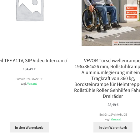
il TFE A11V, SIP Video Intercom /
VEVOR Türschwellenrampe
196x864x26 mm, Rollstuhlramp
184,49
€
Aluminiumlegierung mit ei
Tragkraft von 360 kg,
Enthält 19% MwSt. DE
Bordsteinrampe für Heimtrepp
zzgl.
Versand
Rollstühle Roller Gehhilfen Fah
Dreiräder
28,49
€
Enthält 19% MwSt. DE
zzgl.
Versand
In den Warenkorb
In den Warenkorb