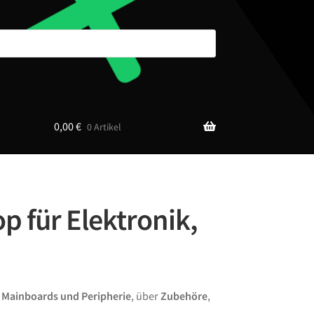
0,00
€
0 Artikel
p für Elektronik,
n
Mainboards und Peripherie
, über
Zubehöre
,