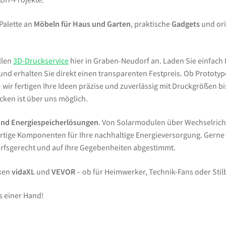
 Palette an
Möbeln für Haus und Garten
, praktische
Gadgets
und ori
llen
3D-Druckservice
hier in Graben-Neudorf an. Laden Sie einfach 
d erhalten Sie direkt einen transparenten Festpreis. Ob Prototypen
wir fertigen Ihre Ideen präzise und zuverlässig mit Druckgrößen bi
ken ist über uns möglich.
und Energiespeicherlösungen
. Von Solarmodulen über Wechselrich
tige Komponenten für Ihre nachhaltige Energieversorgung. Gern
arfsgerecht und auf Ihre Gegebenheiten abgestimmt.
rken
vidaXL
und
VEVOR
– ob für Heimwerker, Technik-Fans oder Sti
s einer Hand!