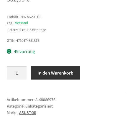
Enthält 19% MwSt. DE
zzgl.
Versand
Lieferzeit: ca. 1-5 Werktage
GTIN: 4710474831517
49 vorrätig
ASUSTOR
In den Warenkorb
AS3302T
v2
2
Bay
Artikelnummer:
A-48086976
Kategorie:
unkategorisiert
NAS
Marke:
ASUSTOR
Realtek
RTD
1619B