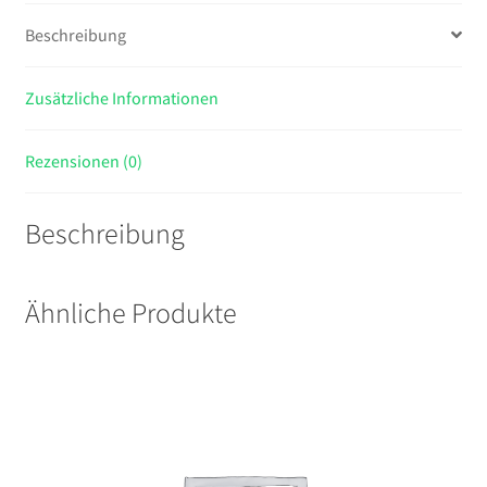
2GB
Beschreibung
DDR4
Diskless
2.5Gbe
Zusätzliche Informationen
Port
Menge
Rezensionen (0)
Beschreibung
Ähnliche Produkte