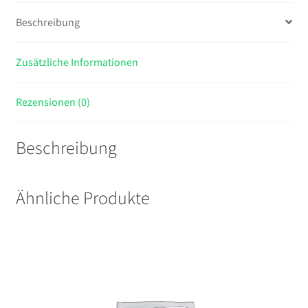
bis
Beschreibung
17,3Zoll
Tablet,
Laptop
Zusätzliche Informationen
schwarz
Menge
Rezensionen (0)
Beschreibung
Ähnliche Produkte