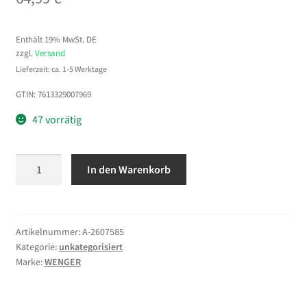
Enthält 19% MwSt. DE
zzgl.
Versand
Lieferzeit: ca. 1-5 Werktage
GTIN: 7613329007969
47 vorrätig
WENGER
In den Warenkorb
Ibex
Notebook
Rucksack
fuer
Artikelnummer:
A-2607585
Kategorie:
unkategorisiert
15,6
Marke:
WENGER
bis
43,9cm
15,6