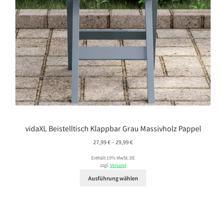
vidaXL Beistelltisch Klappbar Grau Massivholz Pappel
Preisspanne:
27,99
€
–
29,99
€
27,99 €
Enthält 19% MwSt. DE
bis
zzgl.
Versand
29,99 €
Ausführung wählen