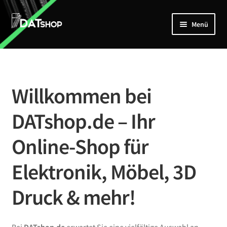
Zur
Zum
Menü
Navigation
Inhalt
springen
springen
Home
Unterm
Shop
öffnen
Willkommen bei
Mein Account
DATshop.de – Ihr
Kontakt
Online-Shop für
Elektronik, Möbel, 3D
Druck & mehr!