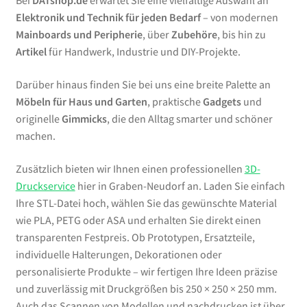
Bei
DATshop.de
erwartet Sie eine vielfältige Auswahl an
Elektronik und Technik für jeden Bedarf
– von modernen
Mainboards und Peripherie
, über
Zubehöre
, bis hin zu
Artikel
für Handwerk, Industrie und DIY-Projekte.
Darüber hinaus finden Sie bei uns eine breite Palette an
Möbeln für Haus und Garten
, praktische
Gadgets
und
originelle
Gimmicks
, die den Alltag smarter und schöner
machen.
Zusätzlich bieten wir Ihnen einen professionellen
3D-
Druckservice
hier in Graben-Neudorf an. Laden Sie einfach
Ihre STL-Datei hoch, wählen Sie das gewünschte Material
wie PLA, PETG oder ASA und erhalten Sie direkt einen
transparenten Festpreis. Ob Prototypen, Ersatzteile,
individuelle Halterungen, Dekorationen oder
personalisierte Produkte – wir fertigen Ihre Ideen präzise
und zuverlässig mit Druckgrößen bis 250 × 250 × 250 mm.
Auch das Scannen von Modellen und nachdrucken ist über