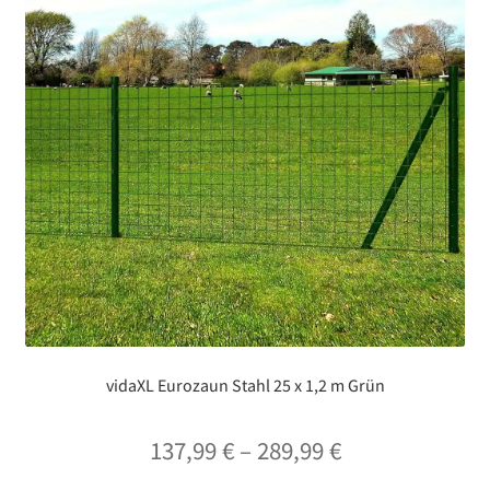
vidaXL Eurozaun Stahl 25 x 1,2 m Grün
Preisspanne:
137,99
€
–
289,99
€
137,99 €