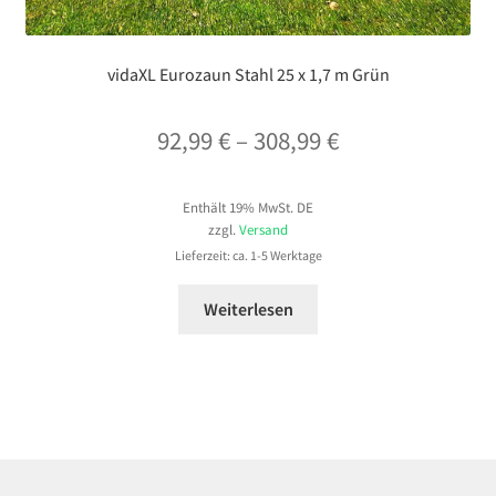
vidaXL Eurozaun Stahl 25 x 1,7 m Grün
Preisspanne:
92,99
€
–
308,99
€
92,99 €
Enthält 19% MwSt. DE
bis
zzgl.
Versand
308,99 €
Lieferzeit: ca. 1-5 Werktage
Weiterlesen