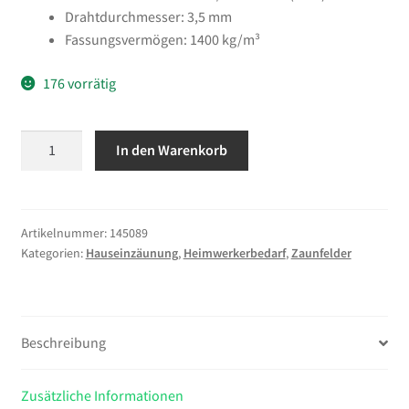
Drahtdurchmesser: 3,5 mm
Fassungsvermögen: 1400 kg/m³
176 vorrätig
vidaXL
In den Warenkorb
Gabionenwand
mit
Abdeckung
Verzinkter
Artikelnummer:
145089
Kategorien:
Hauseinzäunung
,
Heimwerkerbedarf
,
Zaunfelder
Stahl
600
x
50
Beschreibung
x
200
cm
Zusätzliche Informationen