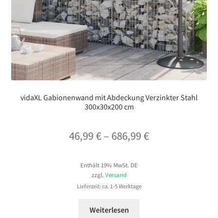
vidaXL Gabionenwand mit Abdeckung Verzinkter Stahl
300x30x200 cm
Preisspanne:
46,99
€
–
686,99
€
46,99 €
Enthält 19% MwSt. DE
bis
zzgl.
Versand
686,99 €
Lieferzeit: ca. 1-5 Werktage
Weiterlesen