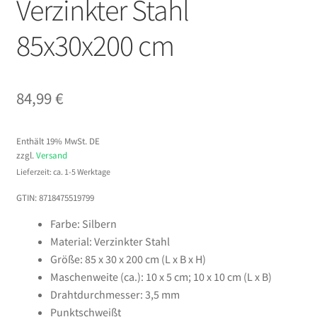
Verzinkter Stahl
85x30x200 cm
84,99
€
Enthält 19% MwSt. DE
zzgl.
Versand
Lieferzeit: ca. 1-5 Werktage
GTIN: 8718475519799
Farbe: Silbern
Material: Verzinkter Stahl
Größe: 85 x 30 x 200 cm (L x B x H)
Maschenweite (ca.): 10 x 5 cm; 10 x 10 cm (L x B)
Drahtdurchmesser: 3,5 mm
Punktschweißt