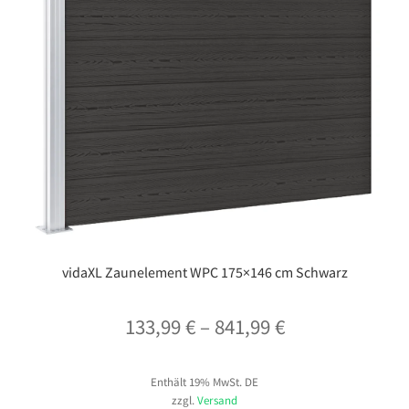
vidaXL Zaunelement WPC 175×146 cm Schwarz
Preisspanne:
133,99
€
–
841,99
€
133,99 €
Enthält 19% MwSt. DE
bis
zzgl.
Versand