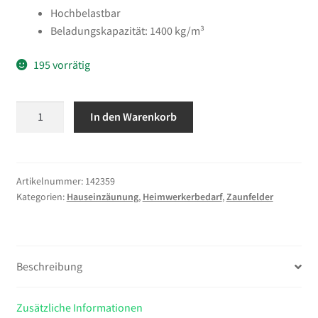
Hochbelastbar
Beladungskapazität: 1400 kg/m³
195 vorrätig
vidaXL
In den Warenkorb
Gabione
Verzinkter
Stahl
85x30x200
Artikelnummer:
142359
Kategorien:
Hauseinzäunung
,
Heimwerkerbedarf
,
Zaunfelder
cm
Menge
Beschreibung
Zusätzliche Informationen