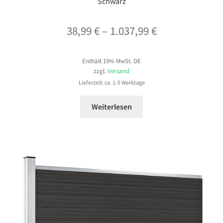
Schwarz
Preisspanne:
38,99
€
–
1.037,99
€
38,99 €
Enthält 19% MwSt. DE
bis
zzgl.
Versand
1.037,99 €
Lieferzeit: ca. 1-5 Werktage
Weiterlesen