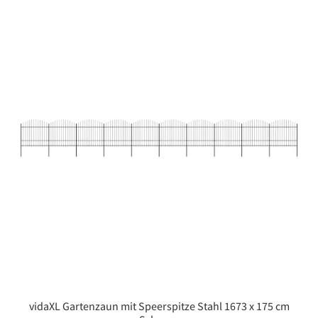
vidaXL Gartenzaun mit Speerspitze Stahl 1673 x 175 cm