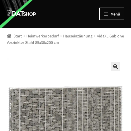
Zur
Zum
Menü
Navigation
Inhalt
springen
springen
Home
Start
Heimwerkerbedarf
Hauseinzäunung
vidaXL Gabione
Unterm
Verzinkter Stahl 85x30x200 cm
Shop
öffnen
Mein Account
Kontakt