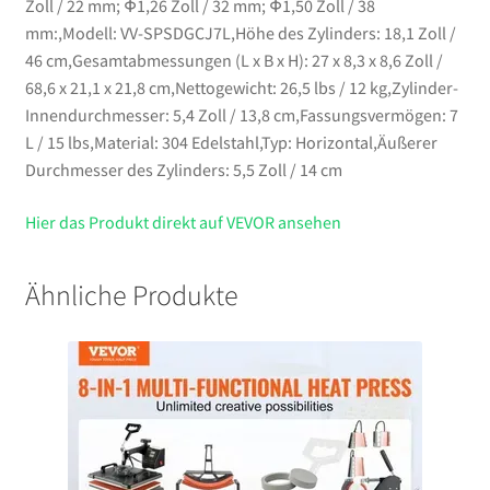
Zoll / 22 mm; Φ1,26 Zoll / 32 mm; Φ1,50 Zoll / 38
mm:,Modell: VV-SPSDGCJ7L,Höhe des Zylinders: 18,1 Zoll /
46 cm,Gesamtabmessungen (L x B x H): 27 x 8,3 x 8,6 Zoll /
68,6 x 21,1 x 21,8 cm,Nettogewicht: 26,5 lbs / 12 kg,Zylinder-
Innendurchmesser: 5,4 Zoll / 13,8 cm,Fassungsvermögen: 7
L / 15 lbs,Material: 304 Edelstahl,Typ: Horizontal,Äußerer
Durchmesser des Zylinders: 5,5 Zoll / 14 cm
Hier das Produkt direkt auf VEVOR ansehen
Ähnliche Produkte