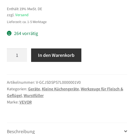
Enthält 19% MwSt. DE
zzgl.
Versand
Lieferzeit: ca. 1-5 Werktage
264 vorrätig
VEVOR
In den Warenkorb
Wurstfüller
7L
Fleischwölfe
Wurstmaschine
Artikelnummer:
V-GCJSDSPS7L0000001V0
Kategorien:
Geräte
,
Kleine Küchengeräte
,
Werkzeuge für Fleisch &
Wurstfüllmaschine
Geflügel
,
Wurstfüller
Horizontal
Marke:
VEVOR
Edelstahl
Wurstspritze
Menge
Beschreibung