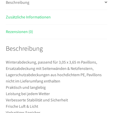
Beschreibung
Seitenwänden
&
Zusätzliche Informationen
Netzfenstern,
Lagerschutzabdeckungen
aus
Rezensionen (0)
hochdichtem
PE,
Beschreibung
Pavillons
nicht
im
Winterabdeckung, passend für 3,05 x 3,65 m Pavillons,
Lieferumfang
Ersatzabdeckung mit Seitenwänden & Netzfenstern,
enthalten
Lagerschutzabdeckungen aus hochdichtem PE, Pavillons
Menge
nicht im Lieferumfang enthalten
Praktisch und langlebig
Leistung bei jedem Wetter
Verbesserte Stabilität und Sicherheit
Frische Luft & Licht
Vielseitiger Speicher