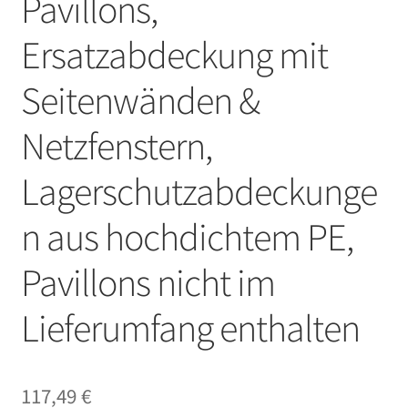
Pavillons,
Ersatzabdeckung mit
Seitenwänden &
Netzfenstern,
Lagerschutzabdeckunge
n aus hochdichtem PE,
Pavillons nicht im
Lieferumfang enthalten
117,49
€