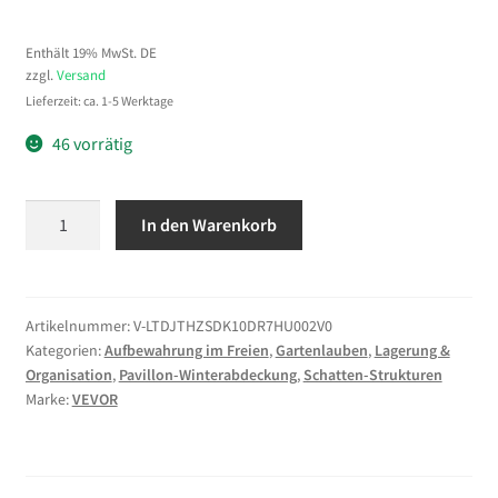
Enthält 19% MwSt. DE
zzgl.
Versand
Lieferzeit: ca. 1-5 Werktage
46 vorrätig
VEVOR
In den Warenkorb
Winterabdeckung,
passend
für
3,05
Artikelnummer:
V-LTDJTHZSDK10DR7HU002V0
Kategorien:
Aufbewahrung im Freien
,
Gartenlauben
,
Lagerung &
x
Organisation
,
Pavillon-Winterabdeckung
,
Schatten-Strukturen
3,65
Marke:
VEVOR
m
Pavillons,
Ersatzabdeckung
mit