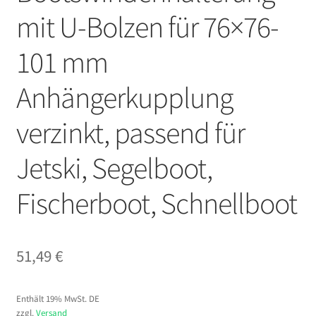
mit U-Bolzen für 76×76-
101 mm
Anhängerkupplung
verzinkt, passend für
Jetski, Segelboot,
Fischerboot, Schnellboot
51,49
€
Enthält 19% MwSt. DE
zzgl.
Versand