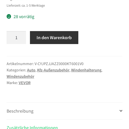
Lieferzeit: ca. 1-5 Werktage
28 vorrätig
VEVOR
In den Warenkorb
Windenstand,
Windenbock
für
Bootsanhänger,
Artikelnummer:
V-CYJPZJJAZZ0000KT6001V0
Kategorien:
Auto
,
Kfz-Außenzubehör
,
Windenhalterung
,
Bootswindenhalterung
Windenzubehör
mit
Marke:
VEVOR
U-
Bolzen
für
76x76-
Beschreibung
101
mm
Zusätzliche Informationen
Anhängerkupplung