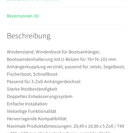
verzinkt,
passend
Rezensionen (0)
für
Jetski,
Beschreibung
Segelboot,
Fischerboot,
Schnellboot
Windenstand, Windenbock für Bootsanhänger,
Menge
Bootswindenhalterung mit U-Bolzen für 76×76-101 mm
Anhängerkupplung verzinkt, passend für Jetski, Segelboot,
Fischerboot, Schnellboot
Passend für 3-Zoll-Anhängerdeichsel
Starke Rostbeständigkeit
Doppeltes Entwässerungssystem
Einfache Installation
Vielseitige Funktionalität
Hervorragende Kompatibilität
Maximale Produktabmessungen: 29,49 x 18,98 x 5 Zoll / 749