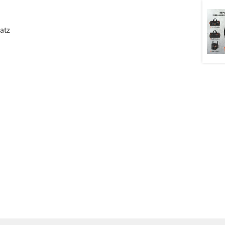
atz
reisspanne:
1,99 €
is
30,99 €