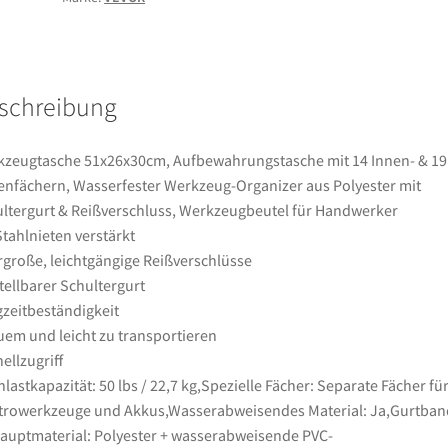
&
19
Außenfächern,
Wasserfester
schreibung
Werkzeug-
Organizer
aus
zeugtasche 51x26x30cm, Aufbewahrungstasche mit 14 Innen- & 19
Polyester
nfächern, Wasserfester Werkzeug-Organizer aus Polyester mit
mit
ltergurt & Reißverschluss, Werkzeugbeutel für Handwerker
Schultergurt
Stahlnieten verstärkt
&
große, leichtgängige Reißverschlüsse
Reißverschluss,
tellbarer Schultergurt
Werkzeugbeutel
zeitbeständigkeit
für
em und leicht zu transportieren
Handwerker
ellzugriff
Menge
lastkapazität: 50 lbs / 22,7 kg,Spezielle Fächer: Separate Fächer fü
trowerkzeuge und Akkus,Wasserabweisendes Material: Ja,Gurtban
auptmaterial: Polyester + wasserabweisende PVC-