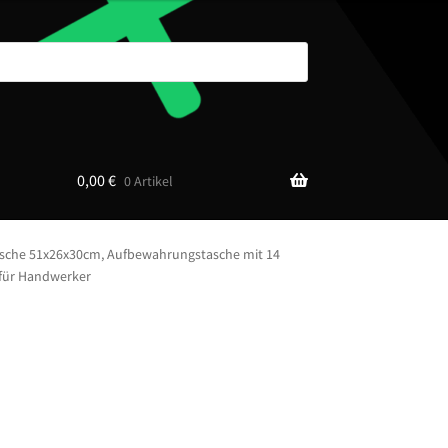
0,00
€
0 Artikel
sche 51x26x30cm, Aufbewahrungstasche mit 14
 für Handwerker