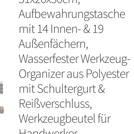
Aufbewahrungstasche
mit 14 Innen- & 19
Außenfächern,
Wasserfester Werkzeug-
Organizer aus Polyester
mit Schultergurt &
Reißverschluss,
Werkzeugbeutel für
Handwerker