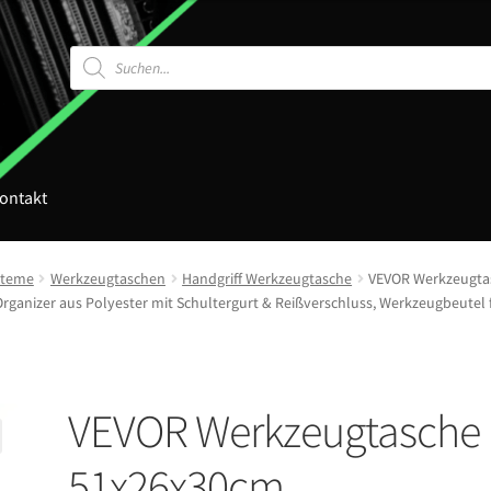
Products
search
ontakt
steme
Werkzeugtaschen
Handgriff Werkzeugtasche
VEVOR Werkzeugta
rganizer aus Polyester mit Schultergurt & Reißverschluss, Werkzeugbeutel
VEVOR Werkzeugtasche
51x26x30cm,