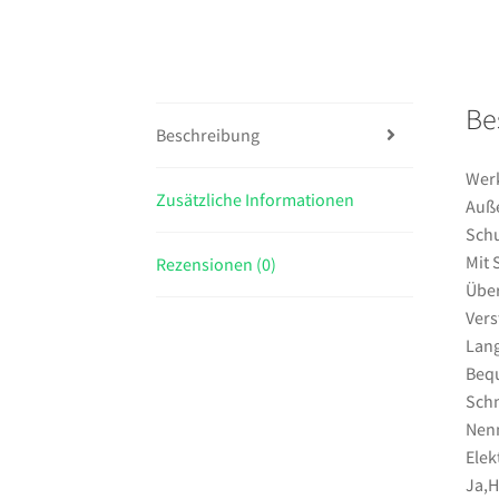
Be
Beschreibung
Werk
Zusätzliche Informationen
Auße
Schu
Mit 
Rezensionen (0)
Über
Vers
Lang
Bequ
Schn
Nenn
Elek
Ja,H