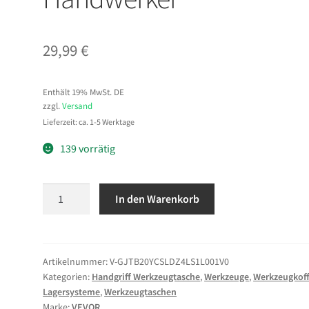
29,99
€
Enthält 19% MwSt. DE
zzgl.
Versand
Lieferzeit: ca. 1-5 Werktage
139 vorrätig
VEVOR
In den Warenkorb
Werkzeugtasche
51x26x30cm,
Aufbewahrungstasche
mit
Artikelnummer:
V-GJTB20YCSLDZ4LS1L001V0
Kategorien:
Handgriff Werkzeugtasche
,
Werkzeuge
,
Werkzeugkoff
14
Lagersysteme
,
Werkzeugtaschen
Innen-
Marke:
VEVOR