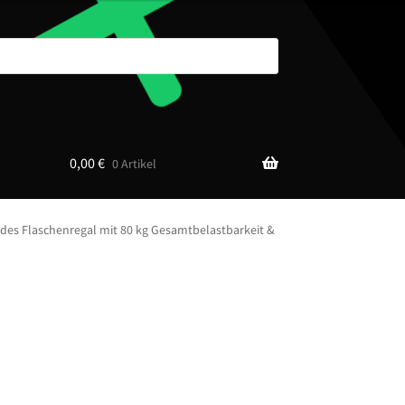
0,00
€
0 Artikel
endes Flaschenregal mit 80 kg Gesamtbelastbarkeit &