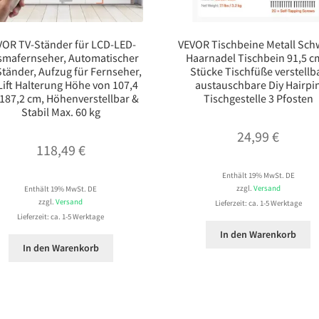
VOR TV-Ständer für LCD-LED-
VEVOR Tischbeine Metall Sch
smafernseher, Automatischer
Haarnadel Tischbein 91,5 c
tänder, Aufzug für Fernseher,
Stücke Tischfüße verstellb
Lift Halterung Höhe von 107,4
austauschbare Diy Hairpi
 187,2 cm, Höhenverstellbar &
Tischgestelle 3 Pfosten
Stabil Max. 60 kg
24,99
€
118,49
€
Enthält 19% MwSt. DE
zzgl.
Versand
Enthält 19% MwSt. DE
zzgl.
Versand
Lieferzeit: ca. 1-5 Werktage
Lieferzeit: ca. 1-5 Werktage
In den Warenkorb
In den Warenkorb