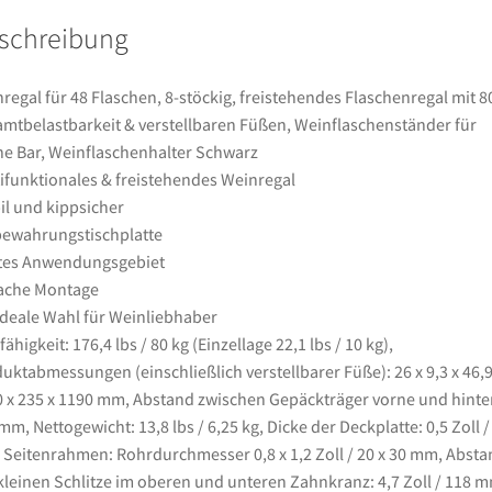
mit
schreibung
80
kg
Gesamtbelastbarkeit
regal für 48 Flaschen, 8-stöckig, freistehendes Flaschenregal mit 8
&
mtbelastbarkeit & verstellbaren Füßen, Weinflaschenständer für
verstellbaren
e Bar, Weinflaschenhalter Schwarz
Füßen,
ifunktionales & freistehendes Weinregal
Weinflaschenständer
il und kippsicher
für
ewahrungstischplatte
Küche
tes Anwendungsgebiet
Bar,
ache Montage
Weinflaschenhalter
ideale Wahl für Weinliebhaber
Schwarz
fähigkeit: 176,4 lbs / 80 kg (Einzellage 22,1 lbs / 10 kg),
Menge
uktabmessungen (einschließlich verstellbarer Füße): 26 x 9,3 x 46,9
0 x 235 x 1190 mm, Abstand zwischen Gepäckträger vorne und hinte
mm, Nettogewicht: 13,8 lbs / 6,25 kg, Dicke der Deckplatte: 0,5 Zoll /
Seitenrahmen: Rohrdurchmesser 0,8 x 1,2 Zoll / 20 x 30 mm, Absta
kleinen Schlitze im oberen und unteren Zahnkranz: 4,7 Zoll / 118 m