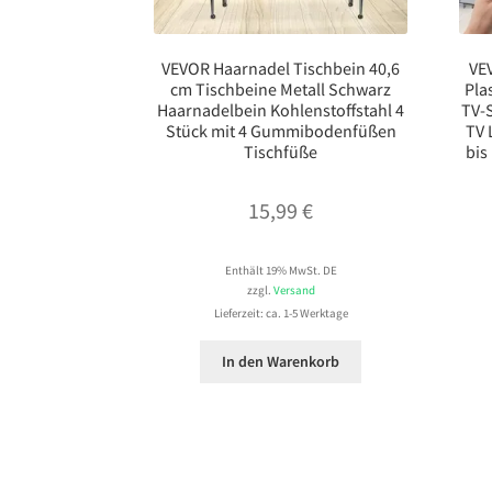
VEVOR Haarnadel Tischbein 40,6
VE
cm Tischbeine Metall Schwarz
Pla
Haarnadelbein Kohlenstoffstahl 4
TV-S
Stück mit 4 Gummibodenfüßen
TV 
Tischfüße
bis
15,99
€
Enthält 19% MwSt. DE
zzgl.
Versand
Lieferzeit: ca. 1-5 Werktage
In den Warenkorb