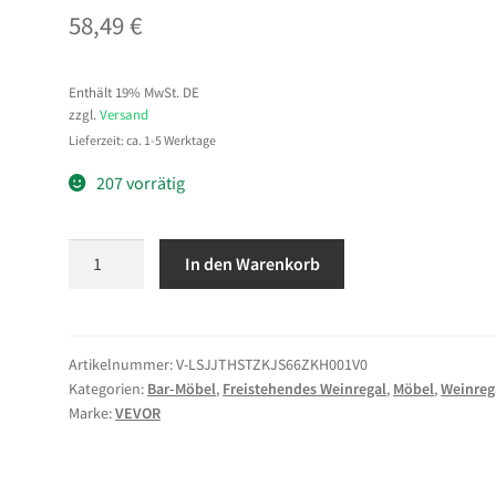
58,49
€
Enthält 19% MwSt. DE
zzgl.
Versand
Lieferzeit: ca. 1-5 Werktage
207 vorrätig
VEVOR
In den Warenkorb
Weinregal
für
48
Flaschen,
Artikelnummer:
V-LSJJTHSTZKJS66ZKH001V0
Kategorien:
Bar-Möbel
,
Freistehendes Weinregal
,
Möbel
,
Weinreg
8-
Marke:
VEVOR
stöckig,
freistehendes
Flaschenregal