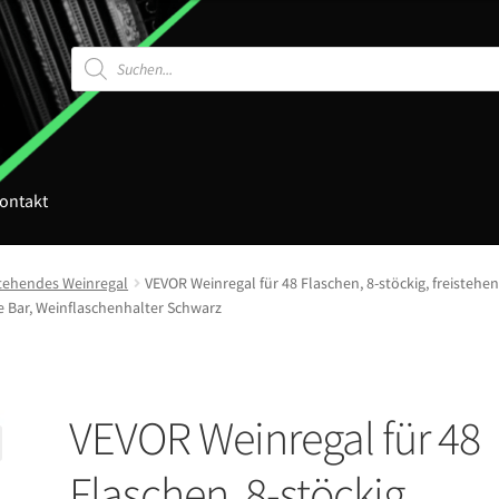
Products
search
ontakt
stehendes Weinregal
VEVOR Weinregal für 48 Flaschen, 8-stöckig, freisteh
e Bar, Weinflaschenhalter Schwarz
VEVOR Weinregal für 48
Flaschen, 8-stöckig,