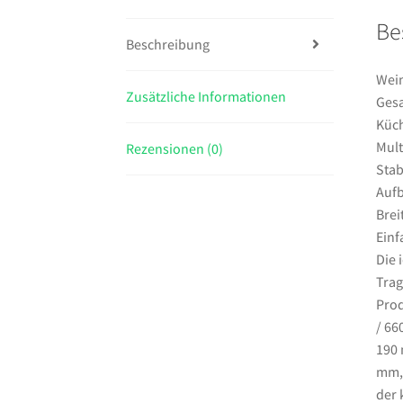
Be
Beschreibung
Wein
Zusätzliche Informationen
Gesa
Küch
Mult
Rezensionen (0)
Stab
Aufb
Brei
Einf
Die 
Trag
Prod
/ 66
190 
mm, 
der 