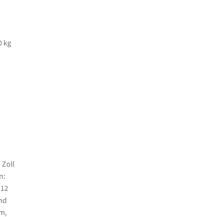
0 kg
 Zoll
n:
 12
nd
m,