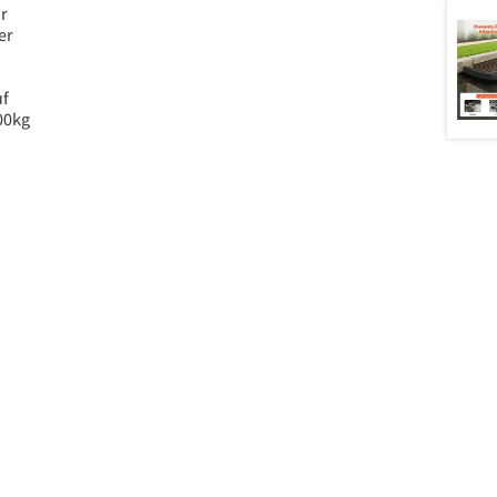
r
er
uf
00kg