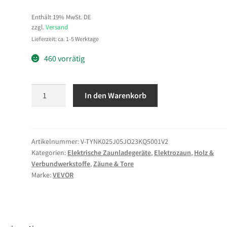
Enthält 19% MwSt. DE
zzgl.
Versand
Lieferzeit: ca. 1-5 Werktage
460 vorrätig
VEVOR
In den Warenkorb
Weidezaungerät,
0,3
J,
Elektrozaungerät
Artikelnummer:
V-TYNK025J05JO23KQ5001V2
Kategorien:
Elektrische Zaunladegeräte
,
Elektrozaun
,
Holz &
8
Verbundwerkstoffe
,
Zäune & Tore
kV,
Marke:
VEVOR
solarbetriebenes
Zaunladegerät,
3
km