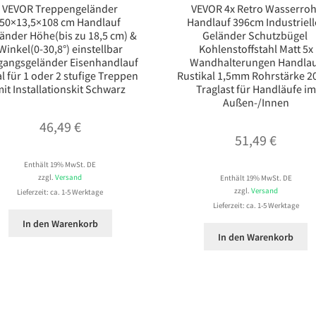
VEVOR Treppengeländer
VEVOR 4x Retro Wasserroh
50×13,5×108 cm Handlauf
Handlauf 396cm Industriell
änder Höhe(bis zu 18,5 cm) &
Geländer Schutzbügel ​
Winkel(0-30,8°) einstellbar
Kohlenstoffstahl Matt 5x
gangsgeländer Eisenhandlauf
Wandhalterungen Handla
al für 1 oder 2 stufige Treppen
Rustikal 1,5mm Rohrstärke 2
it Installationskit Schwarz
Traglast ​für Handläufe im
Außen-/Innen
46,49
€
51,49
€
Enthält 19% MwSt. DE
zzgl.
Versand
Enthält 19% MwSt. DE
zzgl.
Versand
Lieferzeit: ca. 1-5 Werktage
Lieferzeit: ca. 1-5 Werktage
In den Warenkorb
In den Warenkorb