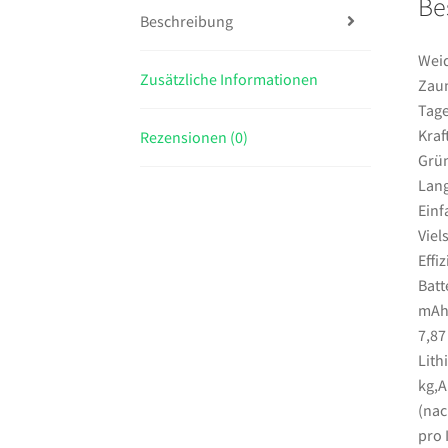
Be
Beschreibung
Weid
Zusätzliche Informationen
Zaun
Tage
Kraf
Rezensionen (0)
Grün
Lang
Einf
Viel
Effi
Batt
mAh,
7,87
Lith
kg,A
(nac
pro 