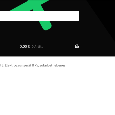
0,00
€
0 Artikel
 J, Elektrozaungerät 8 kV, solarbetriebenes