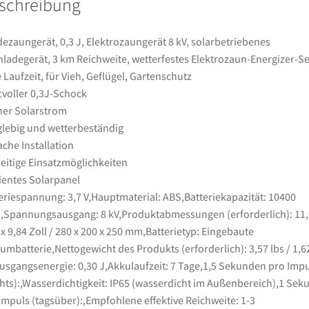
schreibung
Reichweite,
wetterfestes
Elektrozaun-
ezaungerät, 0,3 J, Elektrozaungerät 8 kV, solarbetriebenes
Energizer-
ladegerät, 3 km Reichweite, wetterfestes Elektrozaun-Energizer-Se
Set,
 Laufzeit, für Vieh, Geflügel, Gartenschutz
7
tvoller 0,3J-Schock
Tage
er Solarstrom
Laufzeit,
lebig und wetterbeständig
für
ache Installation
Vieh,
seitige Einsatzmöglichkeiten
Geflügel,
zientes Solarpanel
Gartenschutz
eriespannung: 3,7 V,Hauptmaterial: ABS,Batteriekapazität: 10400
Menge
Spannungsausgang: 8 kV,Produktabmessungen (erforderlich): 11,
 x 9,84 Zoll / 280 x 200 x 250 mm,Batterietyp: Eingebaute
iumbatterie,Nettogewicht des Produkts (erforderlich): 3,57 lbs / 1,6
usgangsenergie: 0,30 J,Akkulaufzeit: 7 Tage,1,5 Sekunden pro Impu
hts):,Wasserdichtigkeit: IP65 (wasserdicht im Außenbereich),1 Sek
Impuls (tagsüber):,Empfohlene effektive Reichweite: 1-3