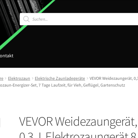
Products
search
ontakt
re
Elektrozaun
Elektrische Zaunladegeräte
VEVOR Weidezaungerät, 0,3
zaun-Energizer-Set, 7 Tage Laufzeit, für Vieh, Geflügel, Gartenschutz
VEVOR Weidezaungerät,
0,3 J, Elektrozaungerät 8