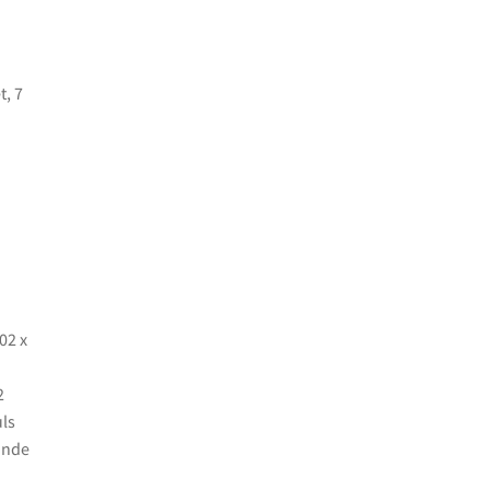
t, 7
02 x
2
ls
unde