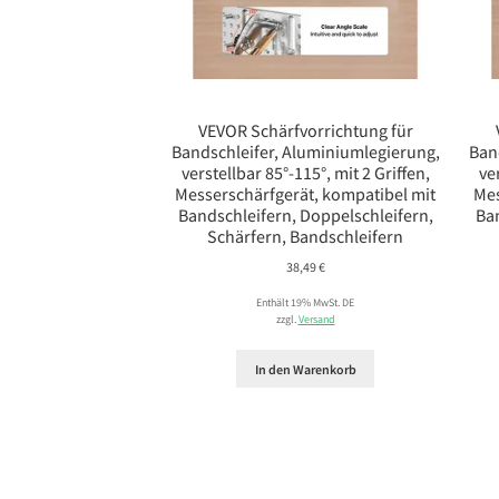
VEVOR Schärfvorrichtung für
Bandschleifer, Aluminiumlegierung,
Ban
verstellbar 85°-115°, mit 2 Griffen,
ve
Messerschärfgerät, kompatibel mit
Mes
Bandschleifern, Doppelschleifern,
Ba
Schärfern, Bandschleifern
38,49
€
Enthält 19% MwSt. DE
zzgl.
Versand
In den Warenkorb