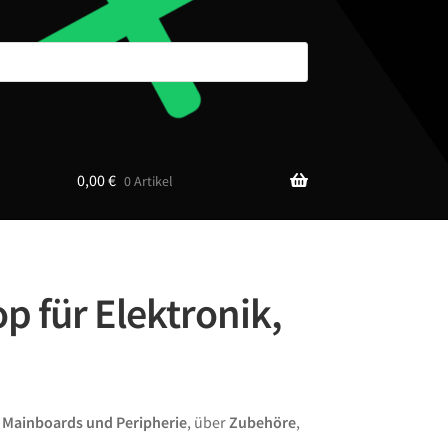
0,00
€
0 Artikel
p für Elektronik,
n
Mainboards und Peripherie
, über
Zubehöre
,