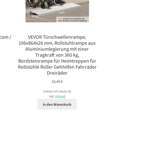
rcom /
VEVOR Türschwellenrampe,
196x864x26 mm, Rollstuhlrampe aus
Aluminiumlegierung mit einer
Tragkraft von 360 kg,
Bordsteinrampe für Heimtreppen für
Rollstühle Roller Gehhilfen Fahrräder
Dreiräder
28,49
€
Enthält 19% MwSt. DE
zzgl.
Versand
In den Warenkorb