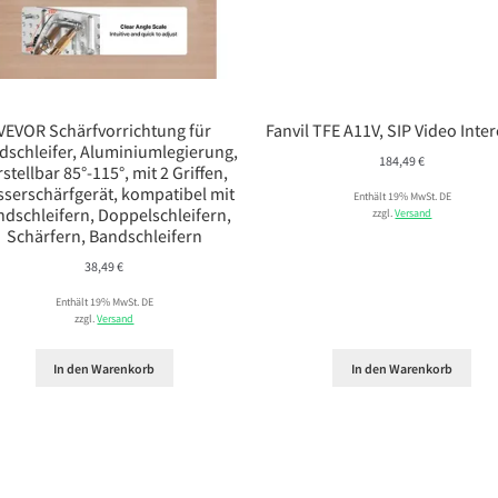
VEVOR Schärfvorrichtung für
Fanvil TFE A11V, SIP Video Inte
dschleifer, Aluminiumlegierung,
184,49
€
rstellbar 85°-115°, mit 2 Griffen,
serschärfgerät, kompatibel mit
Enthält 19% MwSt. DE
ndschleifern, Doppelschleifern,
zzgl.
Versand
Schärfern, Bandschleifern
38,49
€
Enthält 19% MwSt. DE
zzgl.
Versand
In den Warenkorb
In den Warenkorb