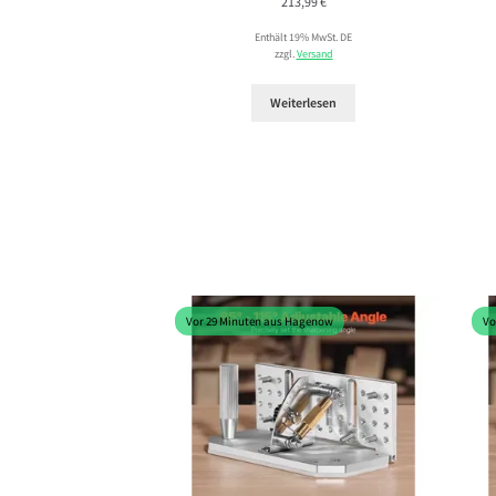
213,99
€
Enthält 19% MwSt. DE
zzgl.
Versand
Weiterlesen
Vor 29 Minuten aus Hagenow
Vo