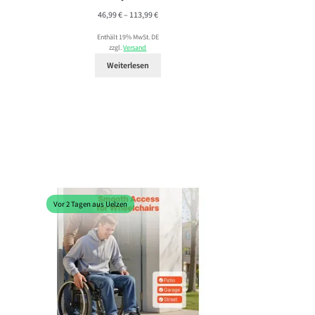
Preisspanne:
46,99
€
–
113,99
€
46,99 €
Enthält 19% MwSt. DE
bis
zzgl.
Versand
113,99 €
Weiterlesen
Vor 2 Tagen aus Uelzen