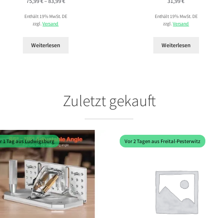
Preisspanne:
75,99
€
–
83,99
€
31,99
€
75,99 €
Enthält 19% MwSt. DE
Enthält 19% MwSt. DE
bis
zzgl.
Versand
zzgl.
Versand
83,99 €
Weiterlesen
Weiterlesen
Zuletzt gekauft
r 1 Tag aus Ludwigsburg
Vor 2 Tagen aus Freital-Pesterwitz