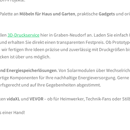
 Palette an
Möbeln für Haus und Garten
, praktische
Gadgets
und ori
llen
3D-Druckservice
hier in Graben-Neudorf an. Laden Sie einfach 
d erhalten Sie direkt einen transparenten Festpreis. Ob Prototypen
wir fertigen Ihre Ideen präzise und zuverlässig mit Druckgrößen bi
ken ist über uns möglich.
und Energiespeicherlösungen
. Von Solarmodulen über Wechselrich
tige Komponenten für Ihre nachhaltige Energieversorgung. Gern
arfsgerecht und auf Ihre Gegebenheiten abgestimmt.
rken
vidaXL
und
VEVOR
– ob für Heimwerker, Technik-Fans oder Sti
s einer Hand!