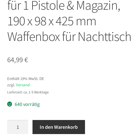
für 1 Pistole & Magazin,
190 x 98 x 425 mm
Waffenbox für Nachttisch
64,99
€
Enthält 19% MwSt. DE
zzgl.
Versand
Lieferzeit: ca. 1-5 Werktage
640 vorrätig
VEVOR
In den Warenkorb
Waffentresor
Pistolentresor