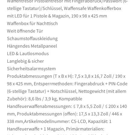
Waffentresor Pistolentresor mit Fingerabdruck/Passwort (6-
425
stellige Tastatur)/Schlüssel, Waffensafe Waffenkofferbox
mm
mit LED für 1 Pistole & Magazin, 190 x 98 x 425 mm
Waffenbox
Waffenbox für Nachttisch
für
Weit öffnende Tür
Nachttisch
Schaumstoffauskleidung
Menge
Hängendes Metallpaneel
LED & Lautlosmodus
Langlebig & sicher
Sicherheitsalarmsystem
Produktabmessungen (T x B x H): 7,5 x 3,8 x 16,7 Zoll / 190 x
98 x 425 mm, Entsperrmethoden: Fingerabdruck + PIN-Code
(6-stellige Tastatur) + Notschlüssel, Nettogewicht (mit allem
Zubehör): 8,6 lbs / 3,9 kg, Kompatible
Handfeuerwaffenabmessungen: ≤ 7,8 x 5,5 Zoll / ≤ 200 x 140
mm, Produktabmessungen (offen): 17,5 x 13,3 Zoll / 446 x
338 mm,Artikelmodellnummer: C5-LCD, Kapazität: 1
Handfeuerwaffe + 1 Magazin, Primärmaterialien: