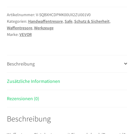
mit
Fingerabdruck/Passwort
Artikelnummer:
V-SQBXHCDPMK00UX2ZU001V0
Kategorien:
Handwaffentresore
,
Safe
,
Schutz & Sicherheit
,
(6-
Waffentresore
,
Werkzeuge
stellige
Marke:
VEVOR
Tastatur)/Schlüssel,
Waffensafe
Waffenkofferbox
mit
Beschreibung
LED
für
Zusätzliche Informationen
1
Pistole
&
Rezensionen (0)
Magazin,
190
Beschreibung
x
98
x