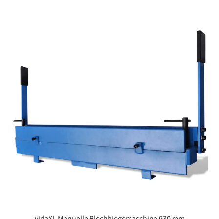
vidaXL Manuelle Blechbiegemaschine 930 mm