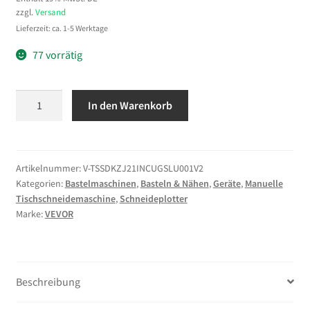
zzgl.
Versand
Lieferzeit: ca. 1-5 Werktage
77 vorrätig
VEVOR
In den Warenkorb
Vinylschneider
(60
cm
Schnittgröße)
Artikelnummer:
V-TSSDKZJ21INCUGSLU001V2
Kategorien:
Bastelmaschinen
,
Basteln & Nähen
,
Geräte
,
Manuelle
mit
Tischschneidemaschine
,
Schneideplotter
automatischer
Marke:
VEVOR
Kantenerkennung
&
Designsoftware
&
Beschreibung
2
Klingentypen