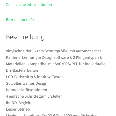
Zusätzliche Informationen
&
Materialien,
kompatibel
Rezensionen (0)
mit
SVG/EPS/PLT,
Beschreibung
für
individuelle
DIY-
Vinylschneider (60 cm Schnittgröße) mit automatischer
Bastelarbeiten
Kantenerkennung & Designsoftware & 2 Klingentypen &
Menge
Materialien, kompatibel mit SVG/EPS/PLT, für individuelle
DIY-Bastelarbeiten
LCD-Bildschirm & intuitive Tasten
Stilvolles weißes Design
Konnektivitätsoptionen
4 einfache Schritte zum Erstellen
Ihr DIY-Begleiter
Leiser Betrieb
Maximale Schnittgröße: 23,6 Zoll / 600 mm,Dicke des