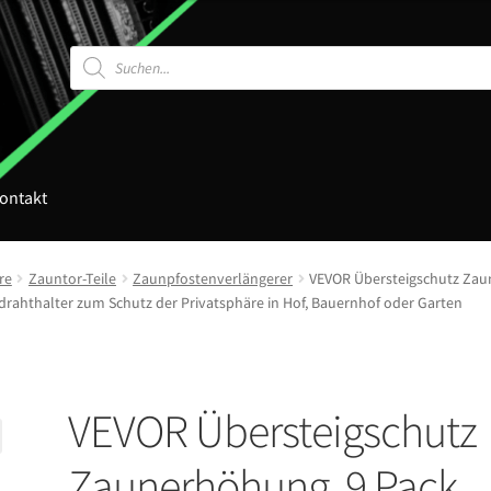
Products
search
ontakt
re
Zauntor-Teile
Zaunpfostenverlängerer
VEVOR Übersteigschutz Zau
drahthalter zum Schutz der Privatsphäre in Hof, Bauernhof oder Garten
VEVOR Übersteigschutz
Zaunerhöhung, 9 Pack,