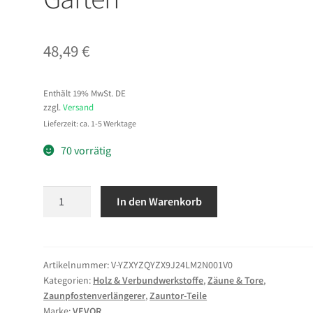
48,49
€
Enthält 19% MwSt. DE
zzgl.
Versand
Lieferzeit: ca. 1-5 Werktage
70 vorrätig
VEVOR
In den Warenkorb
Übersteigschutz
Zaunerhöhung,
9
Pack,
Artikelnummer:
V-YZXYZQYZX9J24LM2N001V0
Kategorien:
Holz & Verbundwerkstoffe
,
Zäune & Tore
,
695
Zaunpfostenverlängerer
,
Zauntor-Teile
mm
Marke:
VEVOR