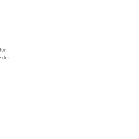
für
z der
h