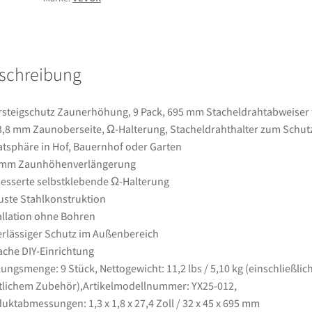
Stacheldrahtabweiser
für
3,3-
3,8
schreibung
mm
Zaunoberseite,
Ω-
steigschutz Zaunerhöhung, 9 Pack, 695 mm Stacheldrahtabweiser 
Halterung,
3,8 mm Zaunoberseite, Ω-Halterung, Stacheldrahthalter zum Schut
Stacheldrahthalter
atsphäre in Hof, Bauernhof oder Garten
zum
 mm Zaunhöhenverlängerung
Schutz
esserte selbstklebende Ω-Halterung
der
ste Stahlkonstruktion
Privatsphäre
allation ohne Bohren
in
rlässiger Schutz im Außenbereich
Hof,
ache DIY-Einrichtung
Bauernhof
ungsmenge: 9 Stück, Nettogewicht: 11,2 lbs / 5,10 kg (einschließlic
oder
lichem Zubehör),Artikelmodellnummer: YX25-012,
Garten
uktabmessungen: 1,3 x 1,8 x 27,4 Zoll / 32 x 45 x 695 mm