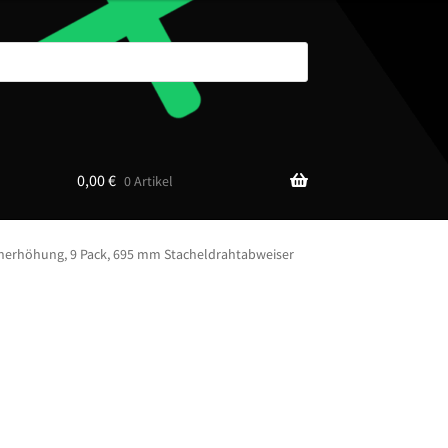
0,00
€
0 Artikel
nerhöhung, 9 Pack, 695 mm Stacheldrahtabweiser