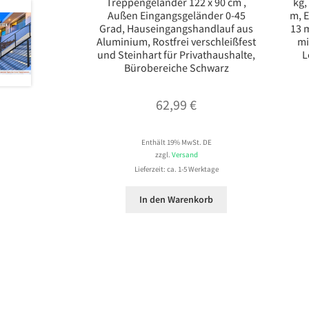
Treppengeländer 122 x 90 cm ,
kg,
Außen Eingangsgeländer 0-45
m, E
Grad, Hauseingangshandlauf aus
13 m
Aluminium, Rostfrei verschleißfest
mi
und Steinhart für Privathaushalte,
L
Bürobereiche Schwarz
62,99
€
Enthält 19% MwSt. DE
zzgl.
Versand
Lieferzeit: ca. 1-5 Werktage
In den Warenkorb