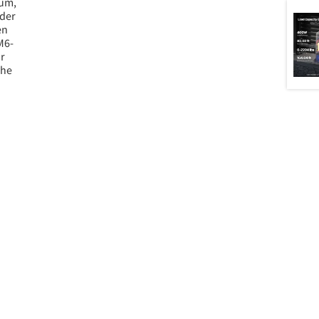
ium,
der
en
M6-
r
che