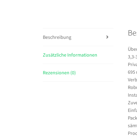
Be
Beschreibung
Über
Zusätzliche Informationen
3,3-
Priv
695
Rezensionen (0)
Verb
Robu
Inst
Zuve
Einf
Pack
sämt
Prod