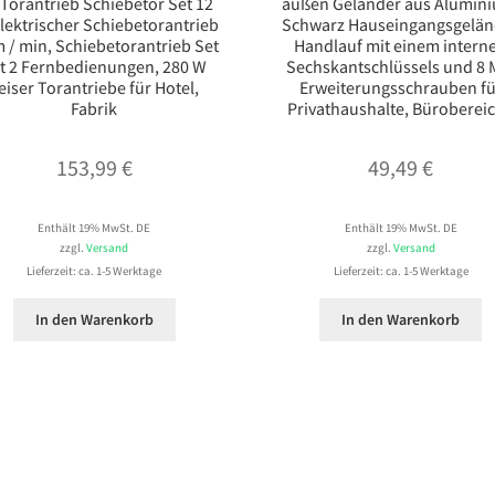
 Torantrieb Schiebetor Set 12
außen Geländer aus Alumin
lektrischer Schiebetorantrieb
Schwarz Hauseingangsgelän
 / min, Schiebetorantrieb Set
Handlauf mit einem intern
t 2 Fernbedienungen, 280 W
Sechskantschlüssels und 8 
eiser Torantriebe für Hotel,
Erweiterungsschrauben fü
Fabrik
Privathaushalte, Büroberei
153,99
€
49,49
€
Enthält 19% MwSt. DE
Enthält 19% MwSt. DE
zzgl.
Versand
zzgl.
Versand
Lieferzeit: ca. 1-5 Werktage
Lieferzeit: ca. 1-5 Werktage
In den Warenkorb
In den Warenkorb