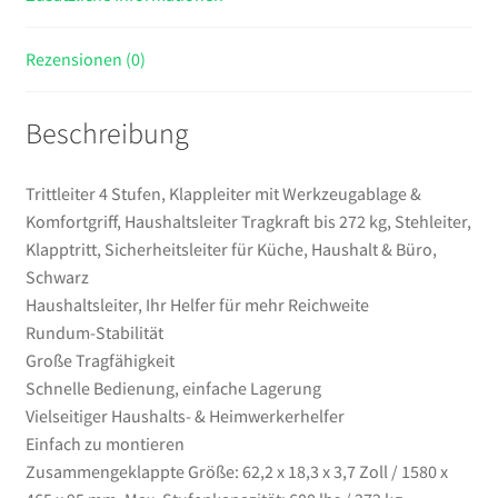
Stehleiter,
Klapptritt,
Rezensionen (0)
Sicherheitsleiter
für
Beschreibung
Küche,
Haushalt
&
Trittleiter 4 Stufen, Klappleiter mit Werkzeugablage &
Büro,
Komfortgriff, Haushaltsleiter Tragkraft bis 272 kg, Stehleiter,
Schwarz
Klapptritt, Sicherheitsleiter für Küche, Haushalt & Büro,
Menge
Schwarz
Haushaltsleiter, Ihr Helfer für mehr Reichweite
Rundum-Stabilität
Große Tragfähigkeit
Schnelle Bedienung, einfache Lagerung
Vielseitiger Haushalts- & Heimwerkerhelfer
Einfach zu montieren
Zusammengeklappte Größe: 62,2 x 18,3 x 3,7 Zoll / 1580 x