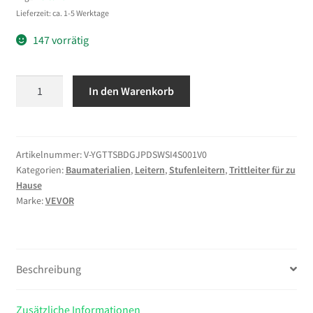
Lieferzeit: ca. 1-5 Werktage
147 vorrätig
VEVOR
In den Warenkorb
Trittleiter
4
Stufen,
Klappleiter
Artikelnummer:
V-YGTTSBDGJPDSWSI4S001V0
Kategorien:
Baumaterialien
,
Leitern
,
Stufenleitern
,
Trittleiter für zu
mit
Hause
Werkzeugablage
Marke:
VEVOR
&
Komfortgriff,
Haushaltsleiter
Tragkraft
Beschreibung
bis
272
Zusätzliche Informationen
kg,