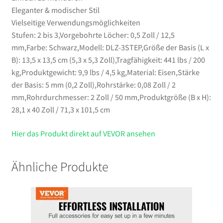
Menge
Eleganter & modischer Stil
Vielseitige Verwendungsmöglichkeiten
Stufen: 2 bis 3,Vorgebohrte Löcher: 0,5 Zoll / 12,5
mm,Farbe: Schwarz,Modell: DLZ-3STEP,Größe der Basis (L x
B): 13,5 x 13,5 cm (5,3 x 5,3 Zoll),Tragfähigkeit: 441 lbs / 200
kg,Produktgewicht: 9,9 lbs / 4,5 kg,Material: Eisen,Stärke
der Basis: 5 mm (0,2 Zoll),Rohrstärke: 0,08 Zoll / 2
mm,Rohrdurchmesser: 2 Zoll / 50 mm,Produktgröße (B x H):
28,1 x 40 Zoll / 71,3 x 101,5 cm
Hier das Produkt direkt auf VEVOR ansehen
Ähnliche Produkte