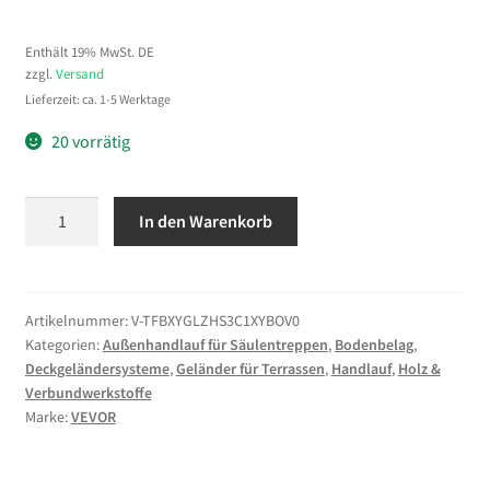
Enthält 19% MwSt. DE
zzgl.
Versand
Lieferzeit: ca. 1-5 Werktage
20 vorrätig
VEVOR
In den Warenkorb
Treppengeländer
Stahl
102x71,3
cm
Artikelnummer:
V-TFBXYGLZHS3C1XYBOV0
Kategorien:
Außenhandlauf für Säulentreppen
,
Bodenbelag
,
Handlauf
Deckgeländersysteme
,
Geländer für Terrassen
,
Handlauf
,
Holz &
für
Verbundwerkstoffe
1
Marke:
VEVOR
bis
3
Stufen