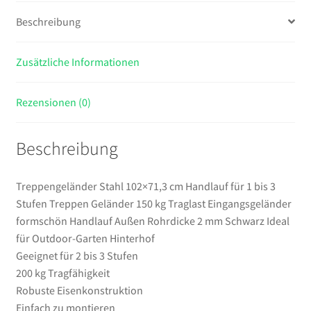
Treppen
Beschreibung
Geländer
150
Zusätzliche Informationen
kg
Traglast
Eingangsgeländer
Rezensionen (0)
formschön
Handlauf
Beschreibung
Außen
Rohrdicke
2
Treppengeländer Stahl 102×71,3 cm Handlauf für 1 bis 3
mm
Stufen Treppen Geländer 150 kg Traglast Eingangsgeländer
Schwarz
formschön Handlauf Außen Rohrdicke 2 mm Schwarz Ideal
Ideal
für Outdoor-Garten Hinterhof
für
Geeignet für 2 bis 3 Stufen
Outdoor-
200 kg Tragfähigkeit
Garten
Robuste Eisenkonstruktion
Hinterhof
Einfach zu montieren