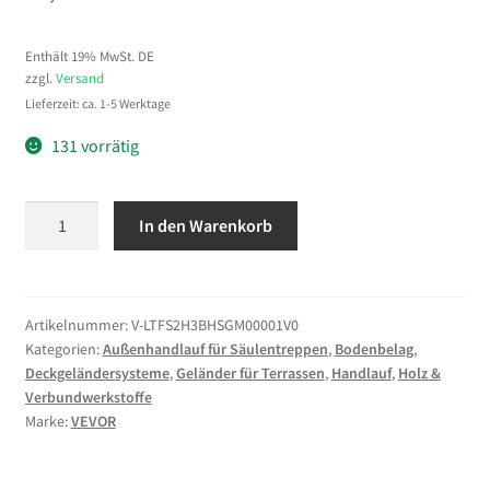
Enthält 19% MwSt. DE
zzgl.
Versand
Lieferzeit: ca. 1-5 Werktage
131 vorrätig
VEVOR
In den Warenkorb
Treppengeländer
Schmiedeeisen
Eingangsgeländer
Bogen
Artikelnummer:
V-LTFS2H3BHSGM00001V0
Kategorien:
Außenhandlauf für Säulentreppen
,
Bodenbelag
,
Form
Deckgeländersysteme
,
Geländer für Terrassen
,
Handlauf
,
Holz &
geeignet
Verbundwerkstoffe
für
Marke:
VEVOR
2
bis
3