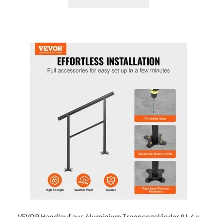
VEVOR Handlauf aus Aluminium Treppengeländer 91,4 x