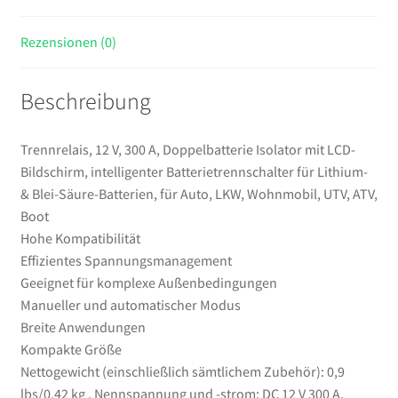
&
Blei-
Rezensionen (0)
Säure-
Batterien,
Beschreibung
für
Auto,
LKW,
Trennrelais, 12 V, 300 A, Doppelbatterie Isolator mit LCD-
Wohnmobil,
Bildschirm, intelligenter Batterietrennschalter für Lithium-
UTV,
& Blei-Säure-Batterien, für Auto, LKW, Wohnmobil, UTV, ATV,
ATV,
Boot
Boot
Hohe Kompatibilität
Menge
Effizientes Spannungsmanagement
Geeignet für komplexe Außenbedingungen
Manueller und automatischer Modus
Breite Anwendungen
Kompakte Größe
Nettogewicht (einschließlich sämtlichem Zubehör): 0,9
lbs/0,42 kg , Nennspannung und -strom: DC 12 V 300 A,