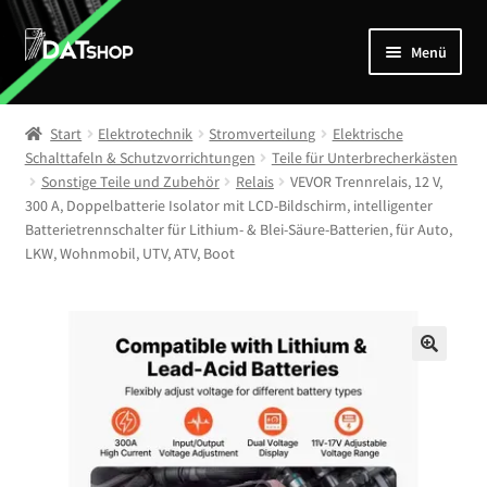
Zur
Zum
Menü
Navigation
Inhalt
springen
springen
Home
Start
Elektrotechnik
Stromverteilung
Elektrische
Unterm
Schalttafeln & Schutzvorrichtungen
Teile für Unterbrecherkästen
Shop
Sonstige Teile und Zubehör
Relais
VEVOR Trennrelais, 12 V,
öffnen
300 A, Doppelbatterie Isolator mit LCD-Bildschirm, intelligenter
Mein Account
Batterietrennschalter für Lithium- & Blei-Säure-Batterien, für Auto,
LKW, Wohnmobil, UTV, ATV, Boot
Kontakt