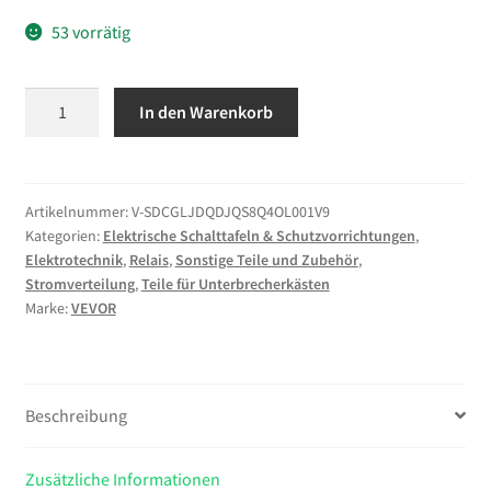
53 vorrätig
VEVOR
In den Warenkorb
Trennrelais,
12
V,
300
Artikelnummer:
V-SDCGLJDQDJQS8Q4OL001V9
Kategorien:
Elektrische Schalttafeln & Schutzvorrichtungen
,
A,
Elektrotechnik
,
Relais
,
Sonstige Teile und Zubehör
,
Doppelbatterie
Stromverteilung
,
Teile für Unterbrecherkästen
Isolator
Marke:
VEVOR
mit
LCD-
Bildschirm,
intelligenter
Beschreibung
Batterietrennschalter
für
Zusätzliche Informationen
Lithium-