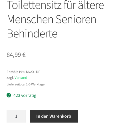
Toilettensitz für ältere
Menschen Senioren
Behinderte
84,99
€
Enthält 19% MwSt. DE
zzgl.
Versand
Lieferzeit: ca. 1-5 Werktage
423 vorrätig
VEVOR
In den Warenkorb
Toilettensitzerhöhung
Toilettenerhöhung