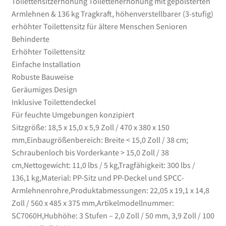
Toilettensitzerhöhung Toilettenerhöhung mit gepolsterten
Armlehnen & 136 kg Tragkraft, höhenverstellbarer (3-stufig)
erhöhter Toilettensitz für ältere Menschen Senioren
Behinderte
Erhöhter Toilettensitz
Einfache Installation
Robuste Bauweise
Geräumiges Design
Inklusive Toilettendeckel
Für feuchte Umgebungen konzipiert
Sitzgröße: 18,5 x 15,0 x 5,9 Zoll / 470 x 380 x 150
mm,Einbaugrößenbereich: Breite < 15,0 Zoll / 38 cm;
Schraubenloch bis Vorderkante > 15,0 Zoll / 38
cm,Nettogewicht: 11,0 lbs / 5 kg,Tragfähigkeit: 300 lbs /
136,1 kg,Material: PP-Sitz und PP-Deckel und SPCC-
Armlehnenrohre,Produktabmessungen: 22,05 x 19,1 x 14,8
Zoll / 560 x 485 x 375 mm,Artikelmodellnummer:
SC7060H,Hubhöhe: 3 Stufen – 2,0 Zoll / 50 mm, 3,9 Zoll / 100