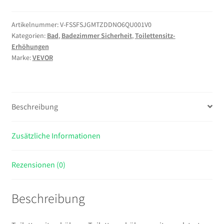
mit
gepolsterten
Artikelnummer:
V-FSSFSJGMTZDDNO6QU001V0
Kategorien:
Bad
,
Badezimmer Sicherheit
,
Toilettensitz-
Armlehnen
Erhöhungen
&
Marke:
VEVOR
136
kg
Tragkraft,
höhenverstellbarer
Beschreibung
(3-
stufig)
Zusätzliche Informationen
erhöhter
Toilettensitz
für
Rezensionen (0)
ältere
Menschen
Beschreibung
Senioren
Behinderte
Menge