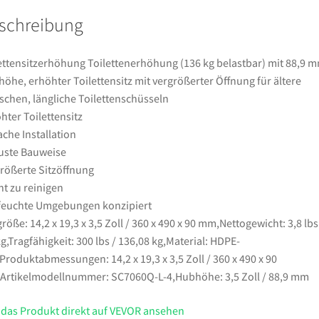
Hubhöhe,
schreibung
erhöhter
Toilettensitz
mit
ettensitzerhöhung Toilettenerhöhung (136 kg belastbar) mit 88,9 
vergrößerter
öhe, erhöhter Toilettensitz mit vergrößerter Öffnung für ältere
Öffnung
chen, längliche Toilettenschüsseln
für
hter Toilettensitz
ältere
ache Installation
Menschen,
uste Bauweise
längliche
rößerte Sitzöffnung
Toilettenschüsseln
ht zu reinigen
Menge
feuchte Umgebungen konzipiert
größe: 14,2 x 19,3 x 3,5 Zoll / 360 x 490 x 90 mm,Nettogewicht: 3,8 lbs
kg,Tragfähigkeit: 300 lbs / 136,08 kg,Material: HDPE-
,Produktabmessungen: 14,2 x 19,3 x 3,5 Zoll / 360 x 490 x 90
rtikelmodellnummer: SC7060Q-L-4,Hubhöhe: 3,5 Zoll / 88,9 mm
 das Produkt direkt auf VEVOR ansehen