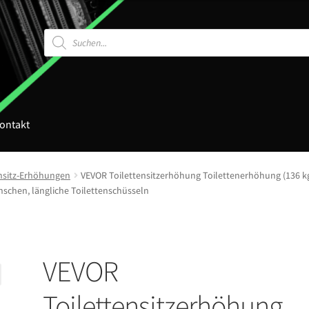
Products
search
ontakt
ensitz-Erhöhungen
VEVOR Toilettensitzerhöhung Toilettenerhöhung (136 k
enschen, längliche Toilettenschüsseln
VEVOR
Toilettensitzerhöhung