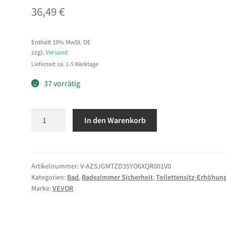
36,49
€
Enthält 19% MwSt. DE
zzgl.
Versand
Lieferzeit: ca. 1-5 Werktage
37 vorrätig
VEVOR
In den Warenkorb
Toilettensitzerhöhung
Toilettenerhöhung
(136
kg
Artikelnummer:
V-AZSJGMTZD35YO6XQR001V0
Kategorien:
Bad
,
Badezimmer Sicherheit
,
Toilettensitz-Erhöhun
belastbar)
Marke:
VEVOR
mit
88,9
mm