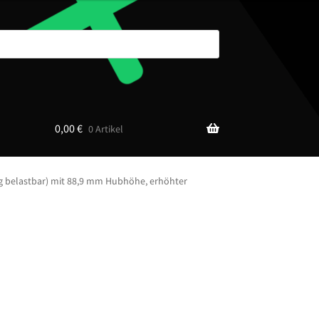
0,00
€
0 Artikel
g belastbar) mit 88,9 mm Hubhöhe, erhöhter