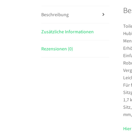
Be
Beschreibung
Toil
Zusätzliche Informationen
Hubh
Mens
Erhö
Rezensionen (0)
Einf
Rob
Verg
Leic
Für 
Sitz
1,7 
Sitz
mm,A
Hier