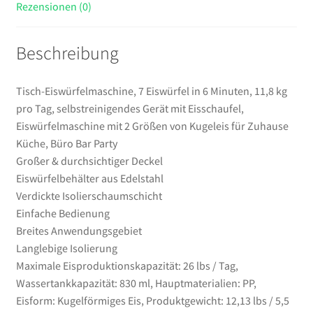
Rezensionen (0)
Eisschaufel,
Eiswürfelmaschine
Beschreibung
mit
2
Größen
Tisch-Eiswürfelmaschine, 7 Eiswürfel in 6 Minuten, 11,8 kg
von
pro Tag, selbstreinigendes Gerät mit Eisschaufel,
Kugeleis
Eiswürfelmaschine mit 2 Größen von Kugeleis für Zuhause
für
Küche, Büro Bar Party
Zuhause
Großer & durchsichtiger Deckel
Küche,
Eiswürfelbehälter aus Edelstahl
Büro
Verdickte Isolierschaumschicht
Bar
Einfache Bedienung
Party
Breites Anwendungsgebiet
Menge
Langlebige Isolierung
Maximale Eisproduktionskapazität: 26 lbs / Tag,
Wassertankkapazität: 830 ml, Hauptmaterialien: PP,
Eisform: Kugelförmiges Eis, Produktgewicht: 12,13 lbs / 5,5