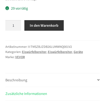
29 vorrätig
VEVOR
In den Warenkorb
Tisch-
Eiswürfelmaschine,
7
Eiswürfel
Artikelnummer:
V-TMSZBJZDB26LUMWNQ001V2
Kategorien:
Eiswürfelbereiter
,
Eiswürfelbereiter
,
Geräte
in
Marke:
VEVOR
6
Minuten,
11,8
kg
Beschreibung
pro
Tag,
selbstreinigendes
Zusätzliche Informationen
Gerät
mit