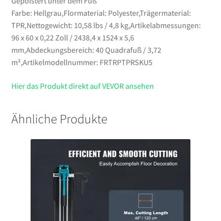
Gepolstert unter dem Fuß
Farbe: Hellgrau,Flormaterial: Polyester,Trägermaterial:
TPR,Nettogewicht: 10,58 lbs / 4,8 kg,Artikelabmessungen:
96 x 60 x 0,22 Zoll / 2438,4 x 1524 x 5,6
mm,Abdeckungsbereich: 40 Quadrafuß / 3,72
m²,Artikelmodellnummer: FRTRPTPRSKU5
Hier das Produkt direkt auf VEVOR ansehen
Ähnliche Produkte