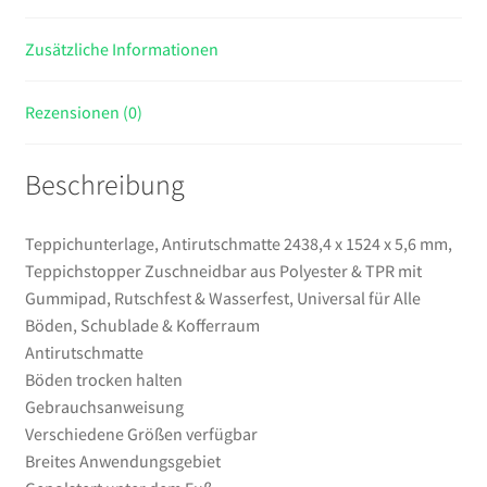
Polyester
Zusätzliche Informationen
&
TPR
mit
Rezensionen (0)
Gummipad,
Rutschfest
Beschreibung
&
Wasserfest,
Universal
Teppichunterlage, Antirutschmatte 2438,4 x 1524 x 5,6 mm,
für
Teppichstopper Zuschneidbar aus Polyester & TPR mit
Alle
Gummipad, Rutschfest & Wasserfest, Universal für Alle
Böden,
Böden, Schublade & Kofferraum
Schublade
Antirutschmatte
&
Böden trocken halten
Kofferraum
Gebrauchsanweisung
Menge
Verschiedene Größen verfügbar
Breites Anwendungsgebiet