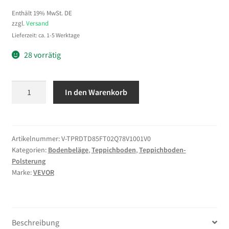
Enthält 19% MwSt. DE
zzgl.
Versand
Lieferzeit: ca. 1-5 Werktage
28 vorrätig
VEVOR
In den Warenkorb
Teppichunterlage,
Antirutschmatte
2438,4
x
Artikelnummer:
V-TPRDTD85FT02Q78V1001V0
Kategorien:
Bodenbeläge
,
Teppichboden
,
Teppichboden-
1524
Polsterung
x
Marke:
VEVOR
5,6
mm,
Teppichstopper
Zuschneidbar
Beschreibung
aus