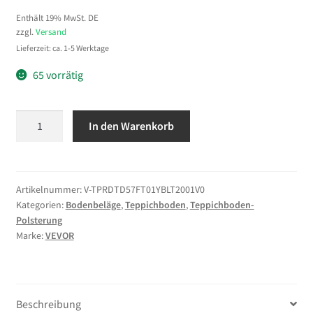
Enthält 19% MwSt. DE
zzgl.
Versand
Lieferzeit: ca. 1-5 Werktage
65 vorrätig
VEVOR
In den Warenkorb
Teppichunterlage,
Antirutschmatte
1524
x
Artikelnummer:
V-TPRDTD57FT01YBLT2001V0
Kategorien:
Bodenbeläge
,
Teppichboden
,
Teppichboden-
2133,6
Polsterung
x
Marke:
VEVOR
3
mm,
Zuschneidbarer
Teppichstopper
Beschreibung
aus