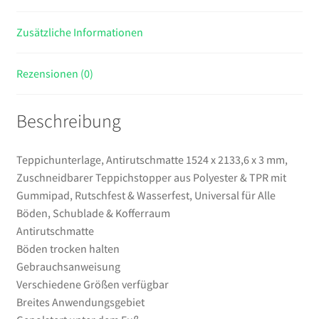
Polyester
Zusätzliche Informationen
&
TPR
mit
Rezensionen (0)
Gummipad,
Rutschfest
Beschreibung
&
Wasserfest,
Universal
Teppichunterlage, Antirutschmatte 1524 x 2133,6 x 3 mm,
für
Zuschneidbarer Teppichstopper aus Polyester & TPR mit
Alle
Gummipad, Rutschfest & Wasserfest, Universal für Alle
Böden,
Böden, Schublade & Kofferraum
Schublade
Antirutschmatte
&
Böden trocken halten
Kofferraum
Gebrauchsanweisung
Menge
Verschiedene Größen verfügbar
Breites Anwendungsgebiet