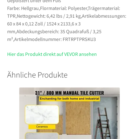
Gepolstert unter dem Fuß
Farbe: Hellgrau,Flormaterial: Polyester,Trägermaterial:
TPR,Nettogewicht: 6,42 lbs / 2,91 kg,Artikelabmessungen:
60 x 84 x 0,12 Zoll / 1524 x 2133,6 x 3
mm,Abdeckungsbereich: 35 Quadrafuß / 3,25
m²,Artikelmodellnummer: FRTRPTPRSKU3
Hier das Produkt direkt auf VEVOR ansehen
Ähnliche Produkte