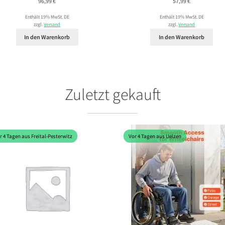
96,99
€
57,99
€
Enthält 19% MwSt. DE
Enthält 19% MwSt. DE
zzgl.
Versand
zzgl.
Versand
In den Warenkorb
In den Warenkorb
Zuletzt gekauft
r 4 Tagen aus Freital-Pesterwitz
Vor 4 Tagen aus Uelzen