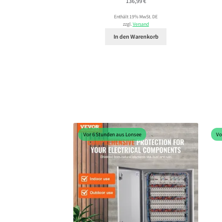
136,99
€
Enthält 19% MwSt. DE
zzgl.
Versand
In den Warenkorb
Vor 6 Stunden aus Lonsee
Vo