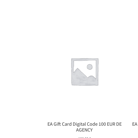
EA Gift Card Digital Code 100 EUR DE
EA
AGENCY