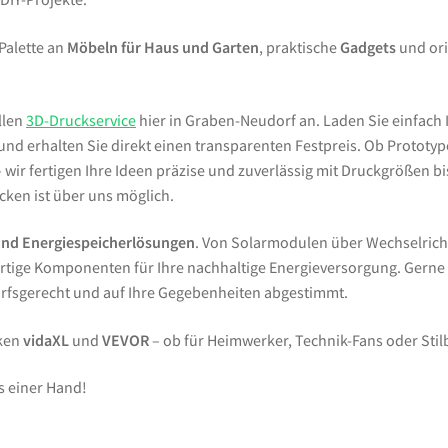
 Palette an
Möbeln für Haus und Garten
, praktische
Gadgets
und ori
llen
3D-Druckservice
hier in Graben-Neudorf an. Laden Sie einfach 
d erhalten Sie direkt einen transparenten Festpreis. Ob Prototypen
wir fertigen Ihre Ideen präzise und zuverlässig mit Druckgrößen bi
ken ist über uns möglich.
und Energiespeicherlösungen
. Von Solarmodulen über Wechselrich
tige Komponenten für Ihre nachhaltige Energieversorgung. Gern
arfsgerecht und auf Ihre Gegebenheiten abgestimmt.
rken
vidaXL
und
VEVOR
– ob für Heimwerker, Technik-Fans oder Sti
s einer Hand!