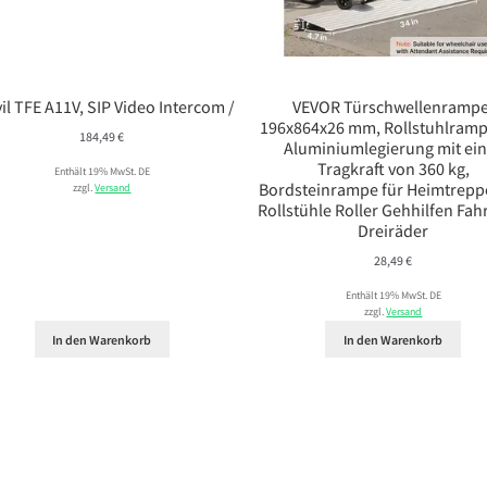
il TFE A11V, SIP Video Intercom /
VEVOR Türschwellenrampe
196x864x26 mm, Rollstuhlramp
184,49
€
Aluminiumlegierung mit ei
Tragkraft von 360 kg,
Enthält 19% MwSt. DE
Bordsteinrampe für Heimtrepp
zzgl.
Versand
Rollstühle Roller Gehhilfen Fah
Dreiräder
28,49
€
Enthält 19% MwSt. DE
zzgl.
Versand
In den Warenkorb
In den Warenkorb