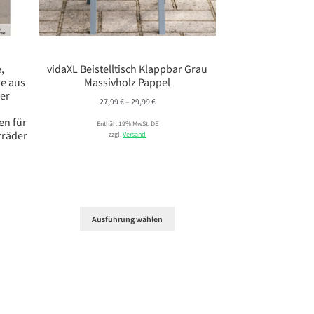
,
vidaXL Beistelltisch Klappbar Grau
e aus
Massivholz Pappel
ner
Preisspanne:
27,99
€
–
29,99
€
27,99 €
en für
Enthält 19% MwSt. DE
bis
rräder
zzgl.
Versand
29,99 €
Ausführung wählen