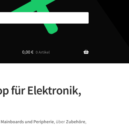
0,00
€
0 Artikel
p für Elektronik,
n
Mainboards und Peripherie
, über
Zubehöre
,